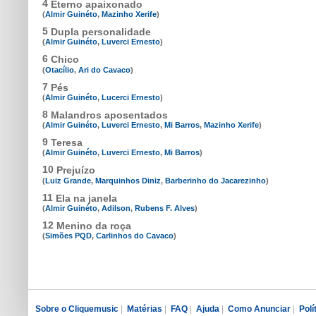
4
Eterno apaixonado
(
Almir Guinéto
,
Mazinho Xerife
)
5
Dupla personalidade
(
Almir Guinéto
,
Luverci Ernesto
)
6
Chico
(
Otacílio
,
Ari do Cavaco
)
7
Pés
(
Almir Guinéto
,
Lucerci Ernesto
)
8
Malandros aposentados
(
Almir Guinéto
,
Luverci Ernesto
,
Mi Barros
,
Mazinho Xerife
)
9
Teresa
(
Almir Guinéto
,
Luverci Ernesto
,
Mi Barros
)
10
Prejuízo
(
Luiz Grande
,
Marquinhos Diniz
,
Barberinho do Jacarezinho
)
11
Ela na janela
(
Almir Guinéto
,
Adilson
,
Rubens F. Alves
)
12
Menino da roça
(
Simões PQD
,
Carlinhos do Cavaco
)
Sobre o Cliquemusic
|
Matérias
|
FAQ
|
Ajuda
|
Como Anunciar
|
Polí