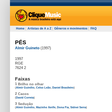
Home
|
Artistas de A a Z
|
Gêneros e movimentos
|
FAQ
PÉS
Almir Guineto
(1997)
1997
RGE
7624 2
Faixas
1
Brilho no olhar
(
Almir Guinéto
,
Celso Leão
,
Daniel Brasileiro
)
2
Cacos
(
David Correia
)
3
Sedução
(
Almir Guinéto
,
Mazinho Xerife
,
Dona Fia
,
Sidnei Serra
)