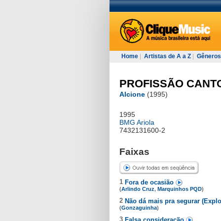
Home
|
Artistas de A a Z
|
Gêneros
PROFISSÃO CANT
Alcione
(1995)
1995
BMG Ariola
7432131600-2
Faixas
1
Fora de ocasião
(
Arlindo Cruz
,
Marquinhos PQD
)
2
Não dá mais pra segurar (Expl
(
Gonzaguinha
)
3
Falsa consideração