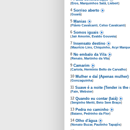
(
Eros
,
Marquinhos Satã
,
Liebert
)
4
Sorriso aberto
(
Guará
)
5
Manias
(
Flávio Cavalcanti
,
Celso Cavalcanti
)
6
Somos iguais
(
Jair Amorim
,
Evaldo Gouveia
)
7
Insensato destino
(
Maurício Lins
,
Chiquinho
,
Acyr Marqu
8
No embalo da Vila
(
Renato
,
Martinho da Vila
)
9
Camarim
(
Cartola
,
Hermínio Bello de Carvalho
)
10
Mulher e daí (Apenas mulher)
(
Gonzaguinha
)
11
Suave é a noite (Tender is the
(
Fain
,
Webster
)
12
Quando eu contar (Iaiá)
(
Serginho Meriti
,
Beto Sem Braço
)
13
Pedra no caminho
(
Baiano
,
Pedrinho da Flor
)
14
Olho d'água
(
Nonato Buzar
,
Paulinho Tapajós
)