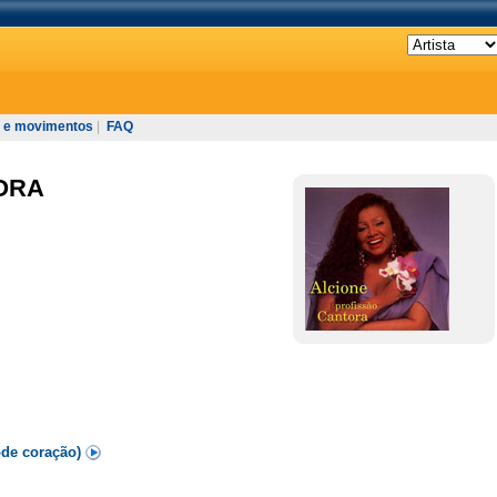
 e movimentos
|
FAQ
ORA
ode coração)