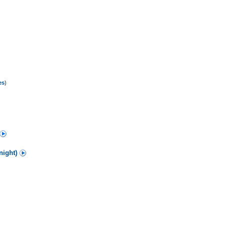
es
)
 night)