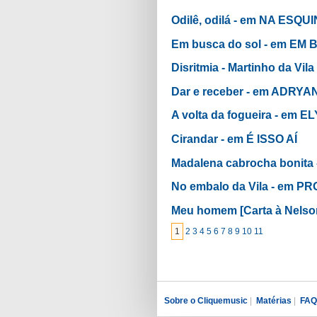
Odilê, odilá - em NA ESQU
Em busca do sol - em EM
Disritmia - Martinho da 
Dar e receber - em ADRY
A volta da fogueira - e
Cirandar - em É ISSO AÍ
Madalena cabrocha bonit
No embalo da Vila - em 
Meu homem [Carta à Nels
1
2
3
4
5
6
7
8
9
10
11
Sobre o Cliquemusic
|
Matérias
|
FAQ