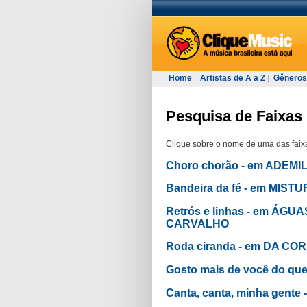
Home
|
Artistas de A a Z
|
Gêneros
Pesquisa de Faixas 
Clique sobre o nome de uma das faixa
Choro chorão - em ADEM
Bandeira da fé - em MIS
Retrós e linhas - em ÁG
CARVALHO
Roda ciranda - em DA CO
Gosto mais de você do q
Canta, canta, minha gent