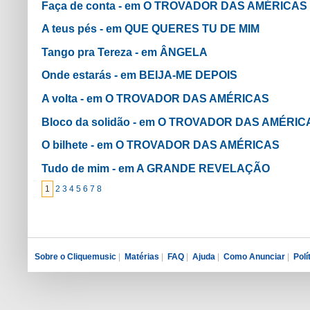
Faça de conta - em O TROVADOR DAS AMÉRICAS
A teus pés - em QUE QUERES TU DE MIM
Tango pra Tereza - em ÂNGELA
Onde estarás - em BEIJA-ME DEPOIS
A volta - em O TROVADOR DAS AMÉRICAS
Bloco da solidão - em O TROVADOR DAS AMÉRIC
O bilhete - em O TROVADOR DAS AMÉRICAS
Tudo de mim - em A GRANDE REVELAÇÃO
1
2
3
4
5
6
7
8
Sobre o Cliquemusic
|
Matérias
|
FAQ
|
Ajuda
|
Como Anunciar
|
Polí