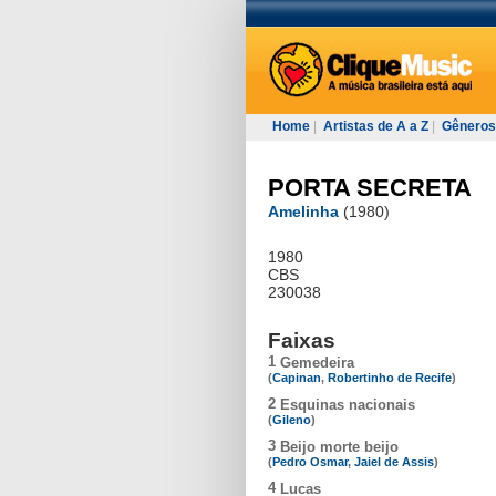
Home
|
Artistas de A a Z
|
Gêneros
PORTA SECRETA
Amelinha
(1980)
1980
CBS
230038
Faixas
1
Gemedeira
(
Capinan
,
Robertinho de Recife
)
2
Esquinas nacionais
(
Gileno
)
3
Beijo morte beijo
(
Pedro Osmar
,
Jaiel de Assis
)
4
Lucas