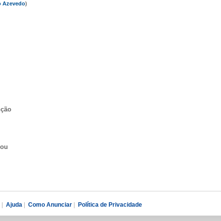
o Azevedo
)
nção
sou
|
Ajuda
|
Como Anunciar
|
Política de Privacidade