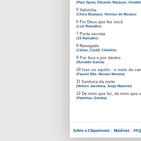
(
Pipo Spera
,
Eduardo Marquez
,
Gerald
5
Valsinha
(
Chico Buarque
,
Vinicius de Moraes
)
6
Foi Deus que fez você
(
Luiz Ramalho
)
7
Porta secreta
(
Zé Ramalho
)
8
Renegado
(
Clésio
,
Clodô
,
Climério
)
9
Por fora e por dentro
(
Ronaldo Garcia
)
10
Isso ou aquilo - o resto da ca
(
Fausto Nilo
,
Moraes Moreira
)
11
Senhora da noite
(
Nelson Jacobina
,
Jorge Mautner
)
12
De mim que fui, de mim que 
(
Patinhas
,
Gereba
)
Sobre o Cliquemusic
|
Matérias
|
FAQ