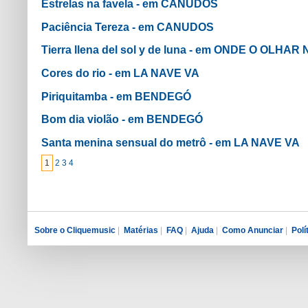
Estrelas na favela - em CANUDOS
Paciência Tereza - em CANUDOS
Tierra llena del sol y de luna - em ONDE O OLHA
Cores do rio - em LA NAVE VA
Piriquitamba - em BENDEGÓ
Bom dia violão - em BENDEGÓ
Santa menina sensual do metrô - em LA NAVE VA
1
2
3
4
Sobre o Cliquemusic
|
Matérias
|
FAQ
|
Ajuda
|
Como Anunciar
|
Polí