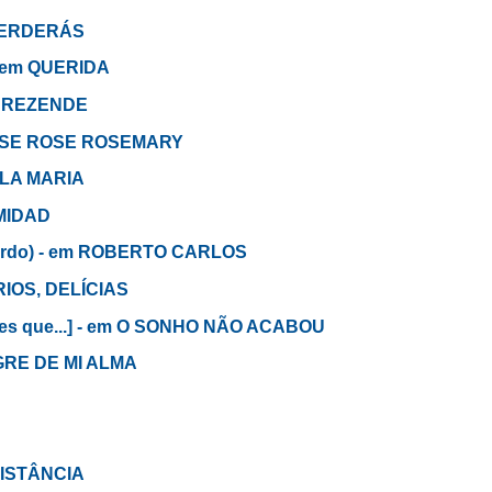
 PERDERÁS
 - em QUERIDA
CO REZENDE
m ROSE ROSE ROSEMARY
ELA MARIA
IMIDAD
cuerdo) - em ROBERTO CARLOS
ÍRIOS, DELÍCIAS
ues que...] - em O SONHO NÃO ACABOU
GRE DE MI ALMA
 DISTÂNCIA