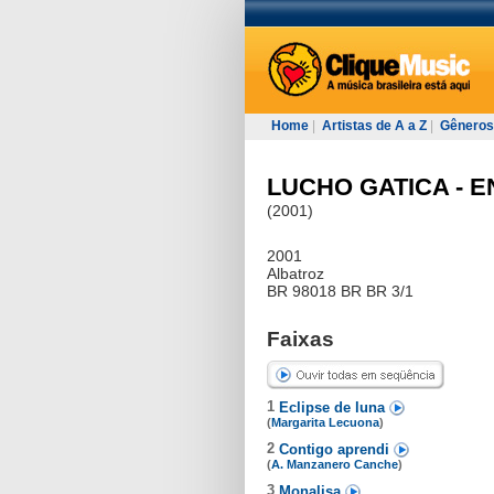
Home
|
Artistas de A a Z
|
Gêneros
LUCHO GATICA - 
(2001)
2001
Albatroz
BR 98018 BR BR 3/1
Faixas
1
Eclipse de luna
(
Margarita Lecuona
)
2
Contigo aprendi
(
A. Manzanero Canche
)
3
Monalisa