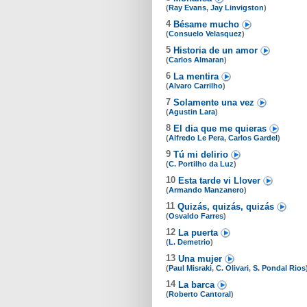
(
Ray Evans
,
Jay Linvigston
)
4
Bésame mucho
(
Consuelo Velasquez
)
5
Historia de un amor
(
Carlos Almaran
)
6
La mentira
(
Alvaro Carrilho
)
7
Solamente una vez
(
Agustin Lara
)
8
El dia que me quieras
(
Alfredo Le Pera
,
Carlos Gardel
)
9
Tú mi delirio
(
C. Portilho da Luz
)
10
Esta tarde vi Llover
(
Armando Manzanero
)
11
Quizás, quizás, quizás
(
Osvaldo Farres
)
12
La puerta
(
L. Demetrio
)
13
Una mujer
(
Paul Misraki
,
C. Olivari
,
S. Pondal Rios
14
La barca
(
Roberto Cantoral
)