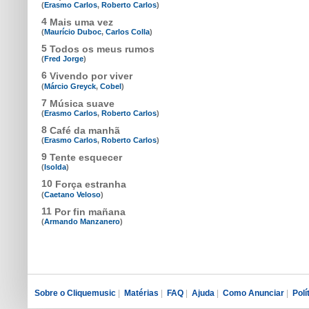
(
Erasmo Carlos
,
Roberto Carlos
)
4
Mais uma vez
(
Maurício Duboc
,
Carlos Colla
)
5
Todos os meus rumos
(
Fred Jorge
)
6
Vivendo por viver
(
Márcio Greyck
,
Cobel
)
7
Música suave
(
Erasmo Carlos
,
Roberto Carlos
)
8
Café da manhã
(
Erasmo Carlos
,
Roberto Carlos
)
9
Tente esquecer
(
Isolda
)
10
Força estranha
(
Caetano Veloso
)
11
Por fin mañana
(
Armando Manzanero
)
Sobre o Cliquemusic
|
Matérias
|
FAQ
|
Ajuda
|
Como Anunciar
|
Polí