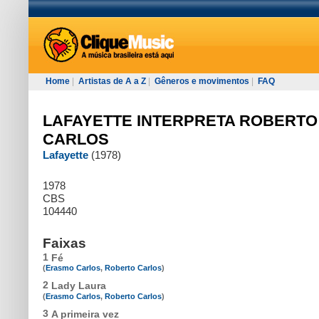
Home
|
Artistas de A a Z
|
Gêneros e movimentos
|
FAQ
LAFAYETTE INTERPRETA ROBERTO
CARLOS
Lafayette
(1978)
1978
CBS
104440
Faixas
1
Fé
(
Erasmo Carlos
,
Roberto Carlos
)
2
Lady Laura
(
Erasmo Carlos
,
Roberto Carlos
)
3
A primeira vez