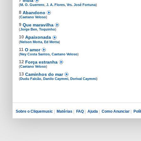
Índia
(
M. O. Guerrero
,
J. A. Flores
,
Vrs. José Fortuna
)
8
Abandono
(
Caetano Veloso
)
9
Que maravilha
(
Jorge Ben
,
Toquinho
)
10
Apaixonada
(
Nelson Motta
,
Ed Motta
)
11
O amor
(
Ney Costa Santos
,
Caetano Veloso
)
12
Força estranha
(
Caetano Veloso
)
13
Caminhos do mar
(
Dudu Falcão
,
Danilo Caymmi
,
Dorival Caymmi
)
Sobre o Cliquemusic
|
Matérias
|
FAQ
|
Ajuda
|
Como Anunciar
|
Polí