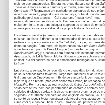
Também não é a hora de cobrar reviravoltas e ousadias de uma art
mais do que amadurecida. Entretanto, o que dá para sentir em
Gal
Todos os Amores
é que a cantora quer mudar, sem que nada mude
Como assim? Regravando um punhado de standards de seu própri
repertório passado, pegando uma versão aqui, outra ali, dando um
garibada geral nos arranjos... Gal veste uma "roupa nova", mas
essencialmente não modifica nada. Daí temos um álbum sem dúv
muito bem feito, mas sem qualquer surpresa ou arroubo de emoçã
o que é pior, às vezes até diluindo a própria história da cantora.
Os números inéditos (ou mais ou menos inéditos, já que todas as
músicas do disco já tinham sido apresentadas de uma ou outra fo
exibem - ou querem exibir - uma Gal "adulta", chique, com ares de
dama da canção. Para tanto, ela injeta bossa nova em
Dama Sofis
abrasileirando o jazz de Duke Ellington (compositor do original
Sophisticated Lady
); e passeia com firmeza pela intrincada harmo
Apaixonada
, de Ed & Nelson Motta. Só que o que se sobressai m
ao final, é a delicadeza na bela e emocionada recriação de
A Últim
Estrofe.
Entretanto, a sensação de redundância é o que dá o tom do álbu
de seus compositores favoritos, Jorge Ben, mereceu duas re-releit
Gal transformou
Que Pena
em híbrido de samba-funk com reggae,
registro que se repete (mas com sabor mais latino) na recriação d
Maravilha
. Por mais que as regravações de
Outra Vez
e
Folhetim
t
saído bem-feitas, com boa performance da cantora e arranjos bem
cuidados (incluindo cordas clássicas na primeira e um naipe de me
segunda), é frustrante compará-las aos originais da própria Gal. 
se sente ao reouvir
Índia
, registrada pela terceira vez, agora com 
clima
cool
que não caiu bem.
Força Estranha
, insuperável na vers