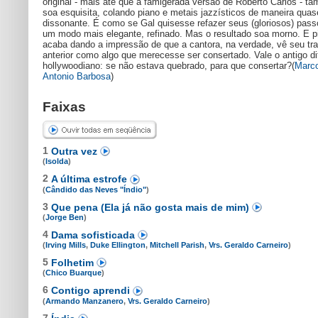
original - mais até que a famigerada versão de Roberto Carlos - t
soa esquisita, colando piano e metais jazzísticos de maneira quas
dissonante. É como se Gal quisesse refazer seus (gloriosos) pass
um modo mais elegante, refinado. Mas o resultado soa morno. E pi
acaba dando a impressão de que a cantora, na verdade, vê seu tr
anterior como algo que merecesse ser consertado. Vale o antigo d
hollywoodiano: se não estava quebrado, para que consertar?(
Marc
Antonio Barbosa
)
Faixas
1
Outra vez
(
Isolda
)
2
A última estrofe
(
Cândido das Neves "Índio"
)
3
Que pena (Ela já não gosta mais de mim)
(
Jorge Ben
)
4
Dama sofisticada
(
Irving Mills
,
Duke Ellington
,
Mitchell Parish
,
Vrs. Geraldo Carneiro
)
5
Folhetim
(
Chico Buarque
)
6
Contigo aprendi
(
Armando Manzanero
,
Vrs. Geraldo Carneiro
)
7