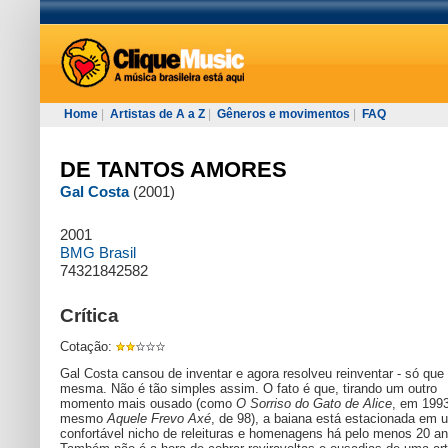
Home
|
Artistas de A a Z
|
Gêneros e movimentos
|
FAQ
DE TANTOS AMORES
Gal Costa
(2001)
2001
BMG Brasil
74321842582
Crítica
Cotação:
Gal Costa cansou de inventar e agora resolveu reinventar - só que 
mesma. Não é tão simples assim. O fato é que, tirando um outro
momento mais ousado (como
O Sorriso do Gato de Alice
, em 1993
mesmo
Aquele Frevo Axé
, de 98), a baiana está estacionada em 
confortável nicho de releituras e homenagens há pelo menos 20 an