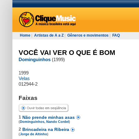
Home
|
Artistas de A a Z
|
Gêneros e movimentos
|
FAQ
VOCÊ VAI VER O QUE É BOM
Dominguinhos
(1999)
1999
Velas
012944-2
Faixas
1
Não prende minhas asas
(
Dominguinhos
,
Nando Cordel
)
2
Brincadeira na Ribeira
(
Jorge de Altinho
)