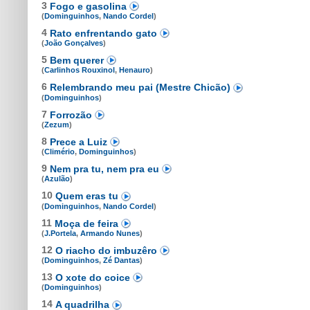
3
Fogo e gasolina
(
Dominguinhos
,
Nando Cordel
)
4
Rato enfrentando gato
(
João Gonçalves
)
5
Bem querer
(
Carlinhos Rouxinol
,
Henauro
)
6
Relembrando meu pai (Mestre Chicão)
(
Dominguinhos
)
7
Forrozão
(
Zezum
)
8
Prece a Luiz
(
Climério
,
Dominguinhos
)
9
Nem pra tu, nem pra eu
(
Azulão
)
10
Quem eras tu
(
Dominguinhos
,
Nando Cordel
)
11
Moça de feira
(
J.Portela
,
Armando Nunes
)
12
O riacho do imbuzêro
(
Dominguinhos
,
Zé Dantas
)
13
O xote do coice
(
Dominguinhos
)
14
A quadrilha