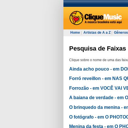
Home
|
Artistas de A a Z
|
Gêneros
Pesquisa de Faixas 
Clique sobre o nome de uma das faixa
Ainda acho pouco - em 
Forró reveillon - em N
Forrozão - em VOCÊ VAI 
A baiana de verdade - e
O brinquedo da menina -
O fotógrafo - em O PHOT
Menina da festa - em O 