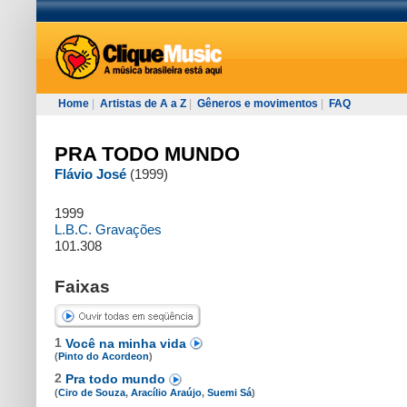
Home
|
Artistas de A a Z
|
Gêneros e movimentos
|
FAQ
PRA TODO MUNDO
Flávio José
(1999)
1999
L.B.C. Gravações
101.308
Faixas
1
Você na minha vida
(
Pinto do Acordeon
)
2
Pra todo mundo
(
Ciro de Souza
,
Aracílio Araújo
,
Suemi Sá
)