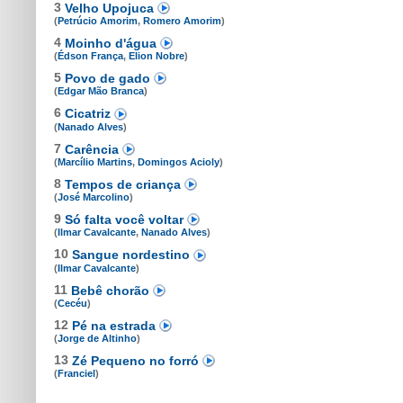
3
Velho Upojuca
(
Petrúcio Amorim
,
Romero Amorim
)
4
Moinho d'água
(
Édson França
,
Elion Nobre
)
5
Povo de gado
(
Edgar Mão Branca
)
6
Cicatriz
(
Nanado Alves
)
7
Carência
(
Marcílio Martins
,
Domingos Acioly
)
8
Tempos de criança
(
José Marcolino
)
9
Só falta você voltar
(
Ilmar Cavalcante
,
Nanado Alves
)
10
Sangue nordestino
(
Ilmar Cavalcante
)
11
Bebê chorão
(
Cecéu
)
12
Pé na estrada
(
Jorge de Altinho
)
13
Zé Pequeno no forró
(
Franciel
)