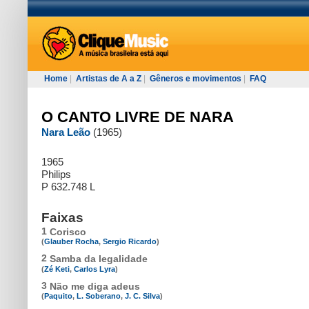
Home
|
Artistas de A a Z
|
Gêneros e movimentos
|
FAQ
O CANTO LIVRE DE NARA
Nara Leão
(1965)
1965
Philips
P 632.748 L
Faixas
1
Corisco
(
Glauber Rocha
,
Sergio Ricardo
)
2
Samba da legalidade
(
Zé Keti
,
Carlos Lyra
)
3
Não me diga adeus
(
Paquito
,
L. Soberano
,
J. C. Silva
)