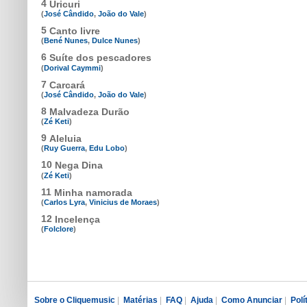
4
Uricuri
(
José Cândido
,
João do Vale
)
5
Canto livre
(
Bené Nunes
,
Dulce Nunes
)
6
Suíte dos pescadores
(
Dorival Caymmi
)
7
Carcará
(
José Cândido
,
João do Vale
)
8
Malvadeza Durão
(
Zé Keti
)
9
Aleluia
(
Ruy Guerra
,
Edu Lobo
)
10
Nega Dina
(
Zé Keti
)
11
Minha namorada
(
Carlos Lyra
,
Vinicius de Moraes
)
12
Incelença
(
Folclore
)
Sobre o Cliquemusic
|
Matérias
|
FAQ
|
Ajuda
|
Como Anunciar
|
Polí