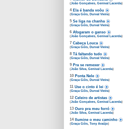
(
João Gonçalves
,
Genival Lacerda
)
4
Ela é banda voôu
(
Graça Góis
,
Durval Vieira
)
5
Se liga na chanha
(
Graça Góis
,
Durval Vieira
)
6
Afogaram o ganso
(
João Gonçalves
,
Genival Lacerda
)
7
Cabeça Louca
(
Graça Góis
,
Durval Vieira
)
8
Tá faltando tudo
(
Graça Góis
,
Durval Vieira
)
9
Pra se remexer
(
João Silva
,
Genival Lacerda
)
10
Ponta Nele
(
Graça Góis
,
Durval Vieira
)
11
Use o cinto é lei
(
Graça Góis
,
Durval Vieira
)
12
Celeiro de artistas
(
João Gonçalves
,
Genival Lacerda
)
13
Ouro pra meu forró
(
João Silva
,
Genival Lacerda
)
14
Ilumine o meu caminho
(
Graça Góis
,
Tony Araújo
)