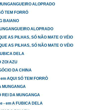
em MUNGANGUEIRO ALOPRADO
I SÓ TEM FORRÓ
OG BAIANO
em MUNGANGUEIRO ALOPRADO
ROQUE AS PILHAS, SÓ NÃO MATE O VÉIO
ROQUE AS PILHAS, SÓ NÃO MATE O VÉIO
 FUBICA DELA
O ZOI AZU
NEGÓCIO DA CHINA
o - em AQUI SÓ TEM FORRÓ
I DA MUNGANGA
m O REI DA MUNGANGA
e - em A FUBICA DELA