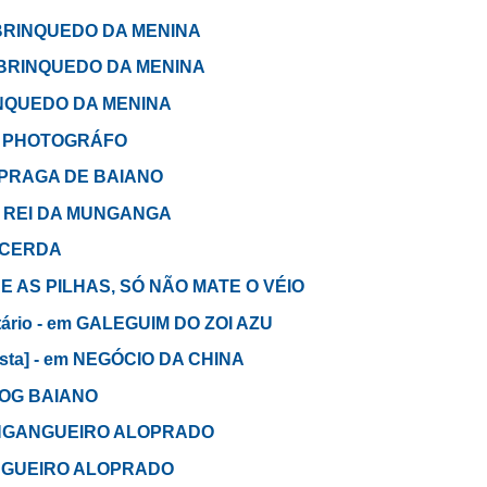
O BRINQUEDO DA MENINA
 O BRINQUEDO DA MENINA
RINQUEDO DA MENINA
m O PHOTOGRÁFO
em PRAGA DE BAIANO
 O REI DA MUNGANGA
LACERDA
QUE AS PILHAS, SÓ NÃO MATE O VÉIO
otário - em GALEGUIM DO ZOI AZU
ulista] - em NEGÓCIO DA CHINA
-DOG BAIANO
MUNGANGUEIRO ALOPRADO
GANGUEIRO ALOPRADO