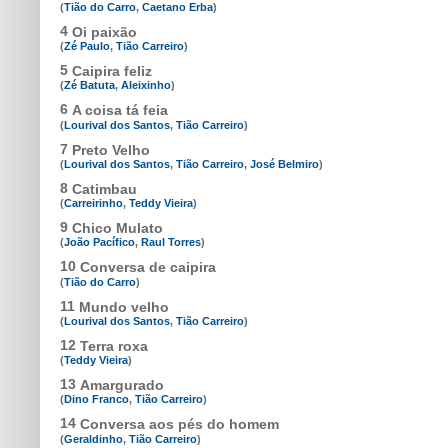
(
Tião do Carro
,
Caetano Erba
)
4
Oi paixão
(
Zé Paulo
,
Tião Carreiro
)
5
Caipira feliz
(
Zé Batuta
,
Aleixinho
)
6
A coisa tá feia
(
Lourival dos Santos
,
Tião Carreiro
)
7
Preto Velho
(
Lourival dos Santos
,
Tião Carreiro
,
José Belmiro
)
8
Catimbau
(
Carreirinho
,
Teddy Vieira
)
9
Chico Mulato
(
João Pacífico
,
Raul Torres
)
10
Conversa de caipira
(
Tião do Carro
)
11
Mundo velho
(
Lourival dos Santos
,
Tião Carreiro
)
12
Terra roxa
(
Teddy Vieira
)
13
Amargurado
(
Dino Franco
,
Tião Carreiro
)
14
Conversa aos pés do homem
(
Geraldinho
,
Tião Carreiro
)