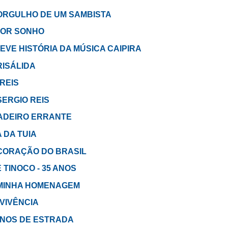
em ORGULHO DE UM SAMBISTA
 POR SONHO
 BREVE HISTÓRIA DA MÚSICA CAIPIRA
CRISÁLIDA
 REIS
m SERGIO REIS
BOIADEIRO ERRANTE
A DA TUIA
em CORAÇÃO DO BRASIL
E TINOCO - 35 ANOS
em MINHA HOMENAGEM
REVIVÊNCIA
0 ANOS DE ESTRADA