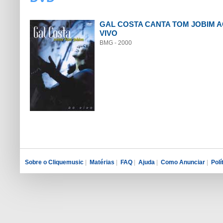
GAL COSTA CANTA TOM JOBIM 
VIVO
BMG - 2000
Sobre o Cliquemusic
|
Matérias
|
FAQ
|
Ajuda
|
Como Anunciar
|
Polí