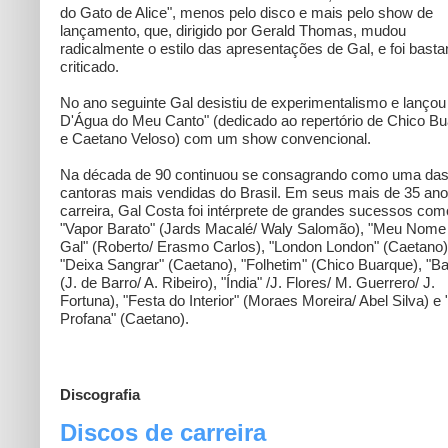
do Gato de Alice", menos pelo disco e mais pelo show de
lançamento, que, dirigido por Gerald Thomas, mudou
radicalmente o estilo das apresentações de Gal, e foi basta
criticado.
No ano seguinte Gal desistiu de experimentalismo e lançou
D'Água do Meu Canto" (dedicado ao repertório de Chico B
e Caetano Veloso) com um show convencional.
Na década de 90 continuou se consagrando como uma da
cantoras mais vendidas do Brasil. Em seus mais de 35 an
carreira, Gal Costa foi intérprete de grandes sucessos com
"Vapor Barato" (Jards Macalé/ Waly Salomão), "Meu Nome
Gal" (Roberto/ Erasmo Carlos), "London London" (Caetano)
"Deixa Sangrar" (Caetano), "Folhetim" (Chico Buarque), "B
(J. de Barro/ A. Ribeiro), "Índia" /J. Flores/ M. Guerrero/ J.
Fortuna), "Festa do Interior" (Moraes Moreira/ Abel Silva) e
Profana" (Caetano).
Discografia
Discos de carreira