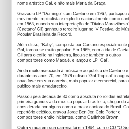
nome artístico Gal, e não mais Maria da Graça.
Gravou o LP "Domingo" com Caetano em 1967, participou 
movimento tropicalista e explodiu nacionalmente como can
em 1968, quando sua interpretação de "Divino Maravilhoso
(Caetano/ Gil) ganhou o terceiro lugar no IV Festival de Mú
Popular Brasileira da Record.
Além disso, "Baby", composta por Caetano especialmente 
Gal, tornou-se muito popular. Em 1969, com a ida de Caeta
Gil para o exílio na Inglaterra, ligou-se também a outros
compositores como Macalé, e lançou o LP "Gal".
Ainda muito associada à música e ao público de Caetano e 
durante os anos 70, em 1979 o disco "Gal Tropical" inaugu
nova fase em sua carreira, mais popular e comercial, para
público mais amadurecido.
Passou pela década de 80 como absoluta no rol das estrel
primeira grandeza da música popular brasileira, chegando a
considerada por alguns como a maior cantora do Brasil. C
repertório eclético, gravou Jorge Ben Jor, Cole Porter e
compositores então iniciantes, como Carlinhos Brown.
Outra virada em sua carreira foi em 1994, com o CD "O Sor