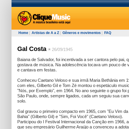
Home
|
Artistas de A a Z
|
Gêneros e movimentos
|
FAQ
Gal Costa
26/09/1945
Baiana de Salvador, foi incentivada a ser cantora pelo pai, 
gostava de música. Na adolescência tocava um pouco de v
e cantava em festas.
Conheceu Caetano Veloso e sua irmã Maria Bethânia em 1
com eles, Gilberto Gil e Tom Zé montou o espetáculo music
"Nós, por Exemplo", em 1964. No ano seguinte o grupo foi 
São Paulo, onde, sempre ligados, cada um seguiu sua carr
solo.
Gal gravou o primeiro compacto em 1965, com "Eu Vim da
Bahia" (Gilberto Gil) e "Sim, Foi Você" (Caetano Veloso).
Participou do I Festival Internacional da Canção em 1966, 
que seu empresário Guilherme Araújo a convenceu a adota