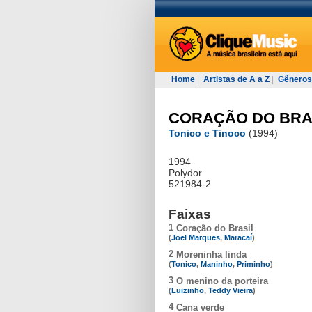
Home
|
Artistas de A a Z
|
Gêneros
CORAÇÃO DO BRA
Tonico e Tinoco
(1994)
1994
Polydor
521984-2
Faixas
1
Coração do Brasil
(
Joel Marques
,
Maracaí
)
2
Moreninha linda
(
Tonico
,
Maninho
,
Priminho
)
3
O menino da porteira
(
Luizinho
,
Teddy Vieira
)
4
Cana verde