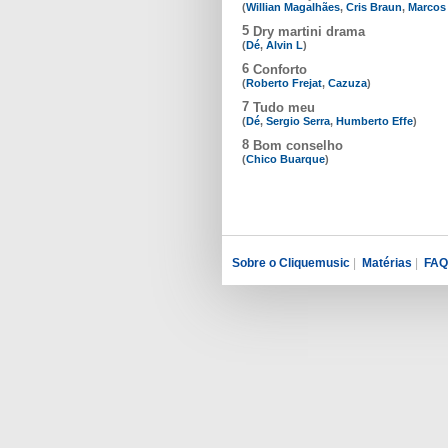
(
Willian Magalhães
,
Cris Braun
,
Marcos
5
Dry martini drama
(
Dé
,
Alvin L
)
6
Conforto
(
Roberto Frejat
,
Cazuza
)
7
Tudo meu
(
Dé
,
Sergio Serra
,
Humberto Effe
)
8
Bom conselho
(
Chico Buarque
)
Sobre o Cliquemusic
|
Matérias
|
FAQ