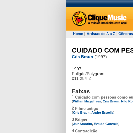
Home
|
Artistas de A a Z
|
Gêneros
CUIDADO COM PE
Cris Braun
(1997)
1997
Fullgás/Polygram
011 284-2
Faixas
1
Cuidado com pessoas como e
(
Willian Magalhães
,
Cris Braun
,
Nilo R
2
Filme antigo
(
Cris Braun
,
André Estrella
)
3
Brigas
(
Jair Amorim
,
Evaldo Gouveia
)
4
Contradição