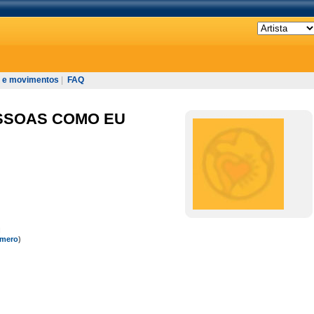
 e movimentos
|
FAQ
SSOAS COMO EU
u
omero
)