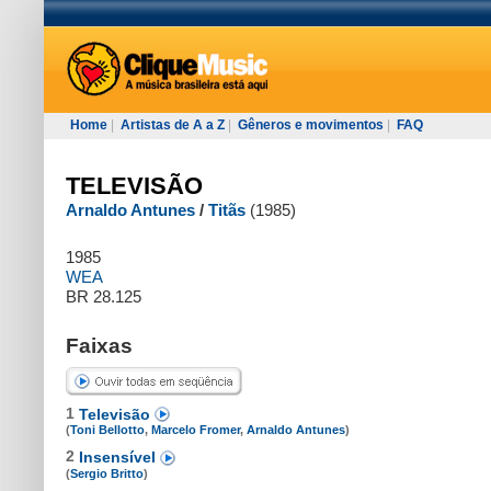
Home
|
Artistas de A a Z
|
Gêneros e movimentos
|
FAQ
TELEVISÃO
Arnaldo Antunes
/
Titãs
(1985)
1985
WEA
BR 28.125
Faixas
1
Televisão
(
Toni Bellotto
,
Marcelo Fromer
,
Arnaldo Antunes
)
2
Insensível
(
Sergio Britto
)