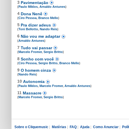
3
Pavimentação
(
Paulo Miklos
,
Arnaldo Antunes
)
4
Dona Nenê
(
Ciro Pessoa
,
Branco Mello
)
5
Pra dizer adeus
(
Toni Bellotto
,
Nando Reis
)
6
Não vou me adaptar
(
Arnaldo Antunes
)
7
Tudo vai passar
(
Marcelo Fromer
,
Sergio Britto
)
8
Sonho com você
(
Ciro Pessoa
,
Sergio Britto
,
Branco Mello
)
9
O homem cinza
(
Nando Reis
)
10
Autonomia
(
Paulo Miklos
,
Marcelo Fromer
,
Arnaldo Antunes
)
11
Massacre
(
Marcelo Fromer
,
Sergio Britto
)
Sobre o Cliquemusic
|
Matérias
|
FAQ
|
Ajuda
|
Como Anunciar
|
Polí