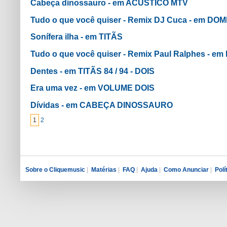
Cabeça dinossauro - em ACÚSTICO MTV
Tudo o que você quiser - Remix DJ Cuca - em DO
Sonífera ilha - em TITÃS
Tudo o que você quiser - Remix Paul Ralphes - e
Dentes - em TITÃS 84 / 94 - DOIS
Era uma vez - em VOLUME DOIS
Dívidas - em CABEÇA DINOSSAURO
1
2
Sobre o Cliquemusic
|
Matérias
|
FAQ
|
Ajuda
|
Como Anunciar
|
Polí