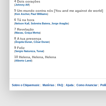
4
Dois corações
(
Johnny Alf
)
5
Um mundo contra nós [You and me against de world]
(
Ken Ascher
,
Paul Williams
)
6
Tá na hora
(
Nelson Kaê
,
Sobreira Batera
,
Jorge Aragão
)
7
Revelação
(
Macau
,
Graça Motta
)
8
A tua presença
(
Ângela Duran
,
César Duran
)
9
Feliz
(
Sergio Natureza
,
Tunai
)
10
Helena, Helena, Helena
(
Alberto Land
)
Sobre o Cliquemusic
|
Matérias
|
FAQ
|
Ajuda
|
Como Anunciar
|
Polí