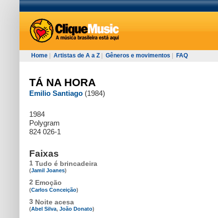
Home
|
Artistas de A a Z
|
Gêneros e movimentos
|
FAQ
TÁ NA HORA
Emilio Santiago
(1984)
1984
Polygram
824 026-1
Faixas
1
Tudo é brincadeira
(
Jamil Joanes
)
2
Emoção
(
Carlos Conceição
)
3
Noite acesa
(
Abel Silva
,
João Donato
)