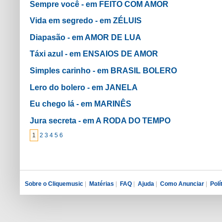
Sempre você - em FEITO COM AMOR
Vida em segredo - em ZÉLUIS
Diapasão - em AMOR DE LUA
Táxi azul - em ENSAIOS DE AMOR
Simples carinho - em BRASIL BOLERO
Lero do bolero - em JANELA
Eu chego lá - em MARINÊS
Jura secreta - em A RODA DO TEMPO
1
2
3
4
5
6
Sobre o Cliquemusic
|
Matérias
|
FAQ
|
Ajuda
|
Como Anunciar
|
Polí