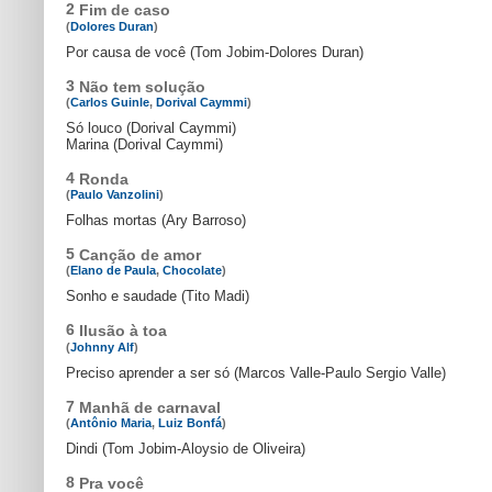
2
Fim de caso
(
Dolores Duran
)
Por causa de você (Tom Jobim-Dolores Duran)
3
Não tem solução
(
Carlos Guinle
,
Dorival Caymmi
)
Só louco (Dorival Caymmi)
Marina (Dorival Caymmi)
4
Ronda
(
Paulo Vanzolini
)
Folhas mortas (Ary Barroso)
5
Canção de amor
(
Elano de Paula
,
Chocolate
)
Sonho e saudade (Tito Madi)
6
Ilusão à toa
(
Johnny Alf
)
Preciso aprender a ser só (Marcos Valle-Paulo Sergio Valle)
7
Manhã de carnaval
(
Antônio Maria
,
Luiz Bonfá
)
Dindi (Tom Jobim-Aloysio de Oliveira)
8
Pra você