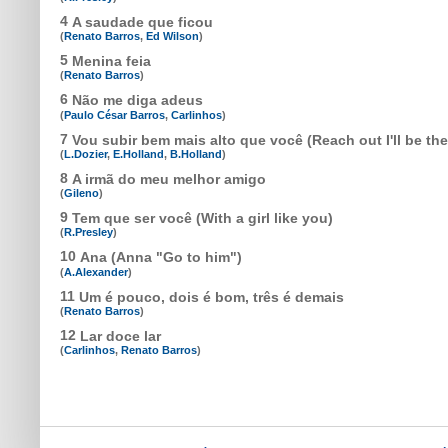
4
A saudade que ficou
(
Renato Barros
,
Ed Wilson
)
5
Menina feia
(
Renato Barros
)
6
Não me diga adeus
(
Paulo César Barros
,
Carlinhos
)
7
Vou subir bem mais alto que você (Reach out I'll be the
(
L.Dozier
,
E.Holland
,
B.Holland
)
8
A irmã do meu melhor amigo
(
Gileno
)
9
Tem que ser você (With a girl like you)
(
R.Presley
)
10
Ana (Anna "Go to him")
(
A.Alexander
)
11
Um é pouco, dois é bom, três é demais
(
Renato Barros
)
12
Lar doce lar
(
Carlinhos
,
Renato Barros
)