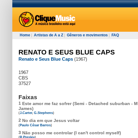
Home
|
Artistas de A a Z
|
Gêneros e movimentos
|
FAQ
RENATO E SEUS BLUE CAPS
Renato e Seus Blue Caps
(1967)
1967
CBS
37527
Faixas
1
Este amor me faz sofrer (Semi - Detached suburban - M
James)
(
J.Carter
,
G.Stephens
)
2
No dia em que Jesus voltar
(
Paulo César Barros
)
3
Não posso me controlar (I can't control myself)
(
R.Presley
)