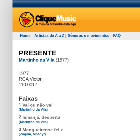
Home
|
Artistas de A a Z
|
Gêneros e movimentos
|
FAQ
PRESENTE
Martinho da Vila
(1977)
1977
RCA Victor
110.0017
Faixas
1
Vai ou não vai
(
Martinho da Vila
)
2
Iemanjá, desperta
(
Martinho da Vila
)
3
Mangueirense feliz
(
Zagaia
,
Moacyr
)