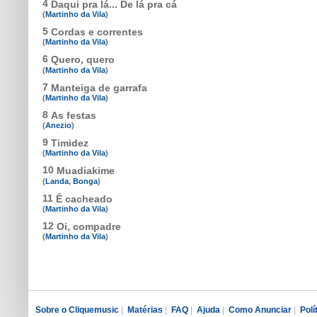
4
Daqui pra lá... De lá pra cá
(
Martinho da Vila
)
5
Cordas e correntes
(
Martinho da Vila
)
6
Quero, quero
(
Martinho da Vila
)
7
Manteiga de garrafa
(
Martinho da Vila
)
8
As festas
(
Anezio
)
9
Timidez
(
Martinho da Vila
)
10
Muadiakime
(
Landa
,
Bonga
)
11
Ê cacheado
(
Martinho da Vila
)
12
Oi, compadre
(
Martinho da Vila
)
Sobre o Cliquemusic
|
Matérias
|
FAQ
|
Ajuda
|
Como Anunciar
|
Polí