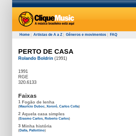
Home
|
Artistas de A a Z
|
Gêneros e movimentos
|
FAQ
PERTO DE CASA
Rolando Boldrin
(1991)
1991
RGE
320.6133
Faixas
1
Fogão de lenha
(
Maurício Duboc
,
Xororó
,
Carlos Colla
)
2
Aquela casa simples
(
Erasmo Carlos
,
Roberto Carlos
)
3
Minha história
(
Dalla
,
Pallottino
)