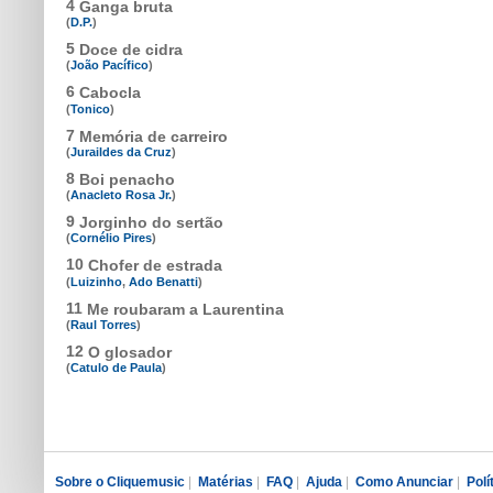
4
Ganga bruta
(
D.P.
)
5
Doce de cidra
(
João Pacífico
)
6
Cabocla
(
Tonico
)
7
Memória de carreiro
(
Juraildes da Cruz
)
8
Boi penacho
(
Anacleto Rosa Jr.
)
9
Jorginho do sertão
(
Cornélio Pires
)
10
Chofer de estrada
(
Luizinho
,
Ado Benatti
)
11
Me roubaram a Laurentina
(
Raul Torres
)
12
O glosador
(
Catulo de Paula
)
Sobre o Cliquemusic
|
Matérias
|
FAQ
|
Ajuda
|
Como Anunciar
|
Polí