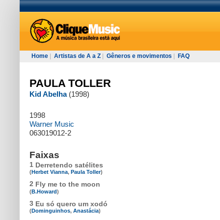
Home
|
Artistas de A a Z
|
Gêneros e movimentos
|
FAQ
PAULA TOLLER
Kid Abelha
(1998)
1998
Warner Music
063019012-2
Faixas
1
Derretendo satélites
(
Herbet Vianna
,
Paula Toller
)
2
Fly me to the moon
(
B.Howard
)
3
Eu só quero um xodó
(
Dominguinhos
,
Anastácia
)