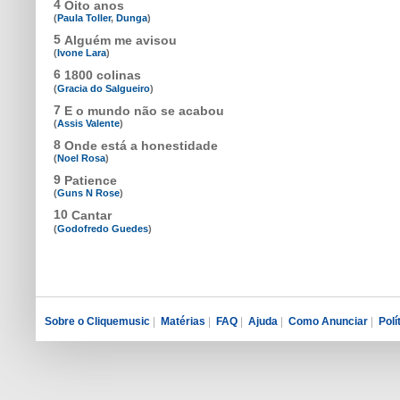
4
Oito anos
(
Paula Toller
,
Dunga
)
5
Alguém me avisou
(
Ivone Lara
)
6
1800 colinas
(
Gracia do Salgueiro
)
7
E o mundo não se acabou
(
Assis Valente
)
8
Onde está a honestidade
(
Noel Rosa
)
9
Patience
(
Guns N Rose
)
10
Cantar
(
Godofredo Guedes
)
Sobre o Cliquemusic
|
Matérias
|
FAQ
|
Ajuda
|
Como Anunciar
|
Polí