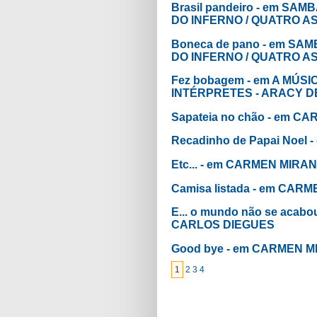
Brasil pandeiro - em SA
DO INFERNO / QUATRO A
Boneca de pano - em SA
DO INFERNO / QUATRO A
Fez bobagem - em A MÚ
INTÉRPRETES - ARACY D
Sapateia no chão - em 
Recadinho de Papai Noel
Etc... - em CARMEN MIRA
Camisa listada - em CA
E... o mundo não se acab
CARLOS DIEGUES
Good bye - em CARMEN 
1
2
3
4