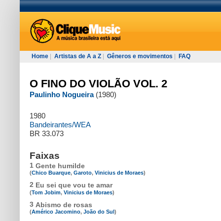
Home
|
Artistas de A a Z
|
Gêneros e movimentos
|
FAQ
O FINO DO VIOLÃO VOL. 2
Paulinho Nogueira
(1980)
1980
Bandeirantes/WEA
BR 33.073
Faixas
1
Gente humilde
(
Chico Buarque
,
Garoto
,
Vinicius de Moraes
)
2
Eu sei que vou te amar
(
Tom Jobim
,
Vinicius de Moraes
)
3
Abismo de rosas
(
Américo Jacomino
,
João do Sul
)