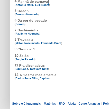
4
Manhã de carnaval
(
Antônio Maria
,
Luiz Bonfá
)
5
Odeon
(
Ernesto Nazareth
)
6
Da cor do pecado
(
Bororó
)
7
Bachianinha
(
Paulinho Nogueira
)
8
Travessia
(
Milton Nascimento
,
Fernando Brant
)
9
Choro nº 1
10
Zelão
(
Sergio Ricardo
)
11
Pra dizer adeus
(
Edu Lobo
,
Torquato Neto
)
12
A mesma rosa amarela
(
Carlos Pena Filho
,
Capiba
)
Sobre o Cliquemusic
|
Matérias
|
FAQ
|
Ajuda
|
Como Anunciar
|
Polí