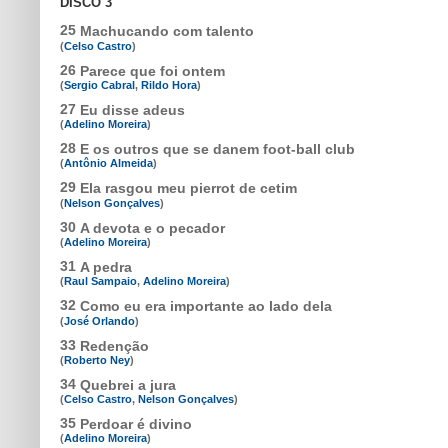
DISCO 3
25
Machucando com talento
(
Celso Castro
)
26
Parece que foi ontem
(
Sergio Cabral
,
Rildo Hora
)
27
Eu disse adeus
(
Adelino Moreira
)
28
E os outros que se danem foot-ball club
(
Antônio Almeida
)
29
Ela rasgou meu pierrot de cetim
(
Nelson Gonçalves
)
30
A devota e o pecador
(
Adelino Moreira
)
31
A pedra
(
Raul Sampaio
,
Adelino Moreira
)
32
Como eu era importante ao lado dela
(
José Orlando
)
33
Redenção
(
Roberto Ney
)
34
Quebrei a jura
(
Celso Castro
,
Nelson Gonçalves
)
35
Perdoar é divino
(
Adelino Moreira
)