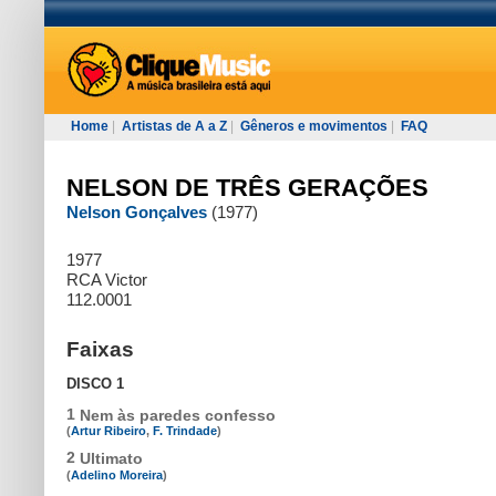
Home
|
Artistas de A a Z
|
Gêneros e movimentos
|
FAQ
NELSON DE TRÊS GERAÇÕES
Nelson Gonçalves
(1977)
1977
RCA Victor
112.0001
Faixas
DISCO 1
1
Nem às paredes confesso
(
Artur Ribeiro
,
F. Trindade
)
2
Ultimato
(
Adelino Moreira
)