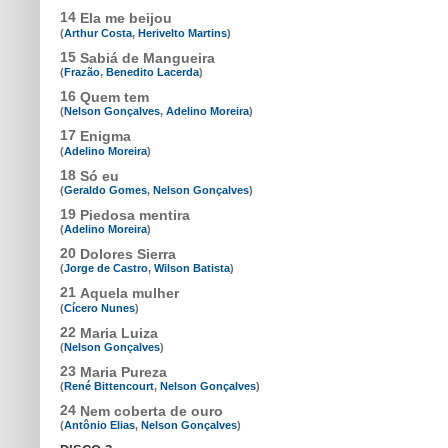
14
Ela me beijou
(
Arthur Costa
,
Herivelto Martins
)
15
Sabiá de Mangueira
(
Frazão
,
Benedito Lacerda
)
16
Quem tem
(
Nelson Gonçalves
,
Adelino Moreira
)
17
Enigma
(
Adelino Moreira
)
18
Só eu
(
Geraldo Gomes
,
Nelson Gonçalves
)
19
Piedosa mentira
(
Adelino Moreira
)
20
Dolores Sierra
(
Jorge de Castro
,
Wilson Batista
)
21
Aquela mulher
(
Cícero Nunes
)
22
Maria Luiza
(
Nelson Gonçalves
)
23
Maria Pureza
(
René Bittencourt
,
Nelson Gonçalves
)
24
Nem coberta de ouro
(
Antônio Elias
,
Nelson Gonçalves
)