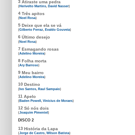
3
Atiraste uma pedra
(
Herivelto Martins
,
David Nasser
)
4
Três apitos
(
Noel Rosa
)
5
Deixe que ela se vá
(
Gilberto Ferraz
,
Evaldo Gouveia
)
6
Último desejo
(
Noel Rosa
)
7
Esmagando rosas
(
Adelino Moreira
)
8
Folha morta
(
Ary Barroso
)
9
Meu bairro
(
Adelino Moreira
)
10
Destino
(
Ivo Santos
,
Raul Sampaio
)
11
Apelo
(
Baden Powell
,
Vinicius de Moraes
)
12
Só nós dois
(
Joaquim Pimentel
)
DISCO 2
13
História da Lapa
(
Jorge de Castro
,
Wilson Batista
)