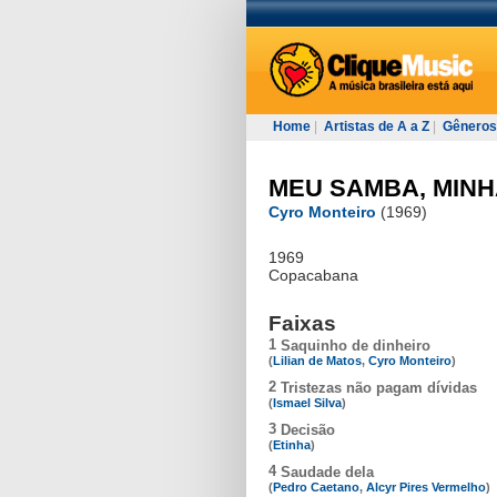
Home
|
Artistas de A a Z
|
Gêneros
MEU SAMBA, MINH
Cyro Monteiro
(1969)
1969
Copacabana
Faixas
1
Saquinho de dinheiro
(
Lilian de Matos
,
Cyro Monteiro
)
2
Tristezas não pagam dívidas
(
Ismael Silva
)
3
Decisão
(
Etinha
)
4
Saudade dela
(
Pedro Caetano
,
Alcyr Pires Vermelho
)