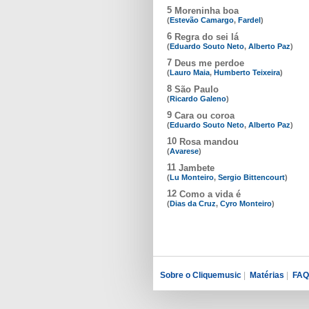
5
Moreninha boa
(
Estevão Camargo
,
Fardel
)
6
Regra do sei lá
(
Eduardo Souto Neto
,
Alberto Paz
)
7
Deus me perdoe
(
Lauro Maia
,
Humberto Teixeira
)
8
São Paulo
(
Ricardo Galeno
)
9
Cara ou coroa
(
Eduardo Souto Neto
,
Alberto Paz
)
10
Rosa mandou
(
Avarese
)
11
Jambete
(
Lu Monteiro
,
Sergio Bittencourt
)
12
Como a vida é
(
Dias da Cruz
,
Cyro Monteiro
)
Sobre o Cliquemusic
|
Matérias
|
FAQ