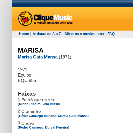
Home
|
Artistas de A a Z
|
Gêneros e movimentos
|
FAQ
MARISA
Marisa Gata Mansa
(1971)
1971
Equipe
EQC 855
Faixas
1
Eu só queria ser
(
Mirian Ribeiro
,
Vera Brasil
)
2
Ciuminho
(
César Camargo Mariano
,
Marisa Gata Mansa
)
3
Chuva
(
Pedro Camargo
,
Durval Ferreira
)