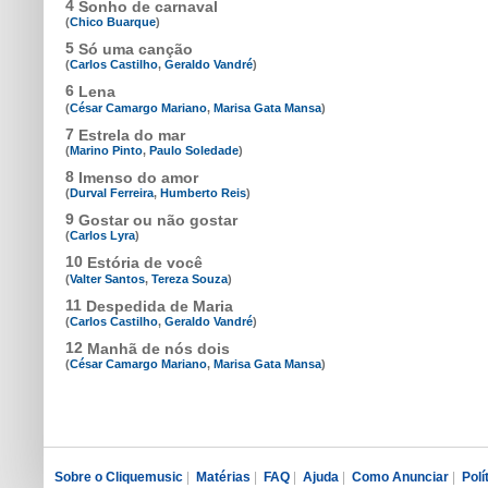
4
Sonho de carnaval
(
Chico Buarque
)
5
Só uma canção
(
Carlos Castilho
,
Geraldo Vandré
)
6
Lena
(
César Camargo Mariano
,
Marisa Gata Mansa
)
7
Estrela do mar
(
Marino Pinto
,
Paulo Soledade
)
8
Imenso do amor
(
Durval Ferreira
,
Humberto Reis
)
9
Gostar ou não gostar
(
Carlos Lyra
)
10
Estória de você
(
Valter Santos
,
Tereza Souza
)
11
Despedida de Maria
(
Carlos Castilho
,
Geraldo Vandré
)
12
Manhã de nós dois
(
César Camargo Mariano
,
Marisa Gata Mansa
)
Sobre o Cliquemusic
|
Matérias
|
FAQ
|
Ajuda
|
Como Anunciar
|
Polí