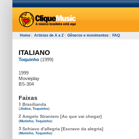
Home
|
Artistas de A a Z
|
Gêneros e movimentos
|
FAQ
ITALIANO
Toquinho
(1999)
1999
Movieplay
BS-304
Faixas
1
Brasilianda
(
Jódice
,
Toquinho
)
2
Amgelo Straniero [Ao que vai chegar]
(
Mutinho
,
Toquinho
)
3
Schiavo d'allegria [Escravo da alegria]
(
Mutinho
,
Toquinho
)