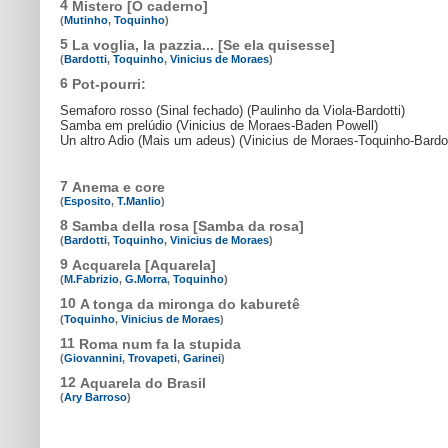
4
Mistero [O caderno]
(
Mutinho
,
Toquinho
)
5
La voglia, la pazzia... [Se ela quisesse]
(
Bardotti
,
Toquinho
,
Vinicius de Moraes
)
6
Pot-pourri:
Semaforo rosso (Sinal fechado) (Paulinho da Viola-Bardotti)
Samba em prelúdio (Vinicius de Moraes-Baden Powell)
Un altro Adio (Mais um adeus) (Vinicius de Moraes-Toquinho-Bardot
7
Anema e core
(
Esposito
,
T.Manlio
)
8
Samba della rosa [Samba da rosa]
(
Bardotti
,
Toquinho
,
Vinicius de Moraes
)
9
Acquarela [Aquarela]
(
M.Fabrizio
,
G.Morra
,
Toquinho
)
10
A tonga da mironga do kaburetê
(
Toquinho
,
Vinicius de Moraes
)
11
Roma num fa la stupida
(
Giovannini
,
Trovapeti
,
Garinei
)
12
Aquarela do Brasil
(
Ary Barroso
)