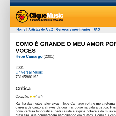
Home
|
Artistas de A a Z
|
Gêneros e movimentos
|
FAQ
COMO É GRANDE O MEU AMOR PO
VOCÊS
Hebe Camargo
(2001)
2001
Universal Music
73145860192
Crítica
Cotação:
Rainha das noites televisivas, Hebe Camargo volta e meia retoma 
carreira de cantora através da qual iniciou-se na vida artística. Pa
nova ventura fonográfica, pediu ajuda a alguns notáveis da música
brasileira, que comparecem participando em duetos.
Como É Gran