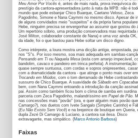
Meu Amor Por Vocês
é, antes de mais nada, prova inequívoca do
prestígio da cantora-apresentadora junto à nata da MPB: não é tod
mundo que pode esbanjar Chico Buarque, Caetano Veloso, Zeca
Pagodinho, Simone e Nana Caymmi no mesmo disco. Apesar de i
de alguns convidados meio "suspeitos" e da própria fama popular
Hebe, ninguém precisa se envergonhar ao assumir que gostou do 
Um repertório sóbrio, uma produção conservadora mas requintada 
José Milton, colaborador constante de Nana) e uma voz ainda OK,
da idade, foi o que bastou para Hebe soltar um disco digno.
Como intérprete, a loura mostra uma dicção
antiga
, empostada, p
nos "S"s. Por isso mesmo, soa mais adequada em sambas-canç
Pensando em Ti
ou
Naquela Mesa
(esta com arranjo impecável, 
bandolim, cavaco e pandeiro em trinca perfeita). A instrumentação
quase sempre suntuosa, com cordas e sopros onipresentes, casa
com a dramaticidade da cantora - que atinge o ponto mais
over
em
Trocando em Miúdos
, com o tom derramado de Hebe contrastand
sussurro de Chico Buarque. A suavidade de
Sábado em Copacaba
bem, com Nana Caymmi entoando a introdução da canção assinad
pai. Assim como também ficou bom o clima de samba em surdina 
parceria com Zeca Pagodinho, malandríssimo em
Papel de Pão
. 
nas concessões mais "povão" (ora, e quer alguém mais povão qu
Camargo?), nos duetos com Ivete Sangalo (
Simples Carinho
) e Fá
(
Eu Não Existo Sem Você
) e na brejeirice de boutique em
Queria
,
dupla Zezé Di Camargo & Luciano, a cantora sai ilesa. Disco
extravagante, mas simpático. (
Marco Antonio Barbosa
)
Faixas