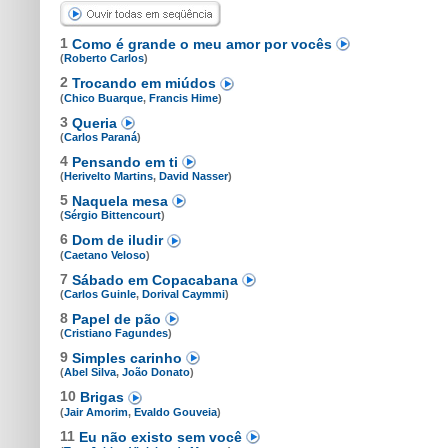
1
Como é grande o meu amor por vocês
(
Roberto Carlos
)
2
Trocando em miúdos
(
Chico Buarque
,
Francis Hime
)
3
Queria
(
Carlos Paraná
)
4
Pensando em ti
(
Herivelto Martins
,
David Nasser
)
5
Naquela mesa
(
Sérgio Bittencourt
)
6
Dom de iludir
(
Caetano Veloso
)
7
Sábado em Copacabana
(
Carlos Guinle
,
Dorival Caymmi
)
8
Papel de pão
(
Cristiano Fagundes
)
9
Simples carinho
(
Abel Silva
,
João Donato
)
10
Brigas
(
Jair Amorim
,
Evaldo Gouveia
)
11
Eu não existo sem você