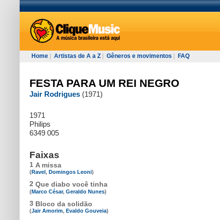
Home
|
Artistas de A a Z
|
Gêneros e movimentos
|
FAQ
FESTA PARA UM REI NEGRO
Jair Rodrigues
(1971)
1971
Philips
6349 005
Faixas
1
A missa
(
Ravel
,
Domingos Leoni
)
2
Que diabo você tinha
(
Marco César
,
Geraldo Nunes
)
3
Bloco da solidão
(
Jair Amorim
,
Evaldo Gouveia
)