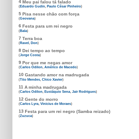
4
Meu pai falou tá falado
(
Eduardo Gudin
,
Paulo César Pinheiro
)
5
Pisa nesse chão com força
(
Geovana
)
6
Festa para um rei negro
(
Bala
)
7
Terra boa
(
Ravel
,
Don
)
8
Dei tempo ao tempo
(
Jorge Costa
)
9
Por que me negas amor
(
Carlos Odilon
,
Américo de Macedo
)
10
Gastando amor na madrugada
(
Tito Mendes
,
Chico Xavier
)
11
A minha madrugada
(
Carlos Odilon
,
Eustáquio Sena
,
Jair Rodrigues
)
12
Gente do morro
(
Carlos Lyra
,
Vinicius de Moraes
)
13
Festa para um rei negro (Samba reizado)
(
Zuzuca
)