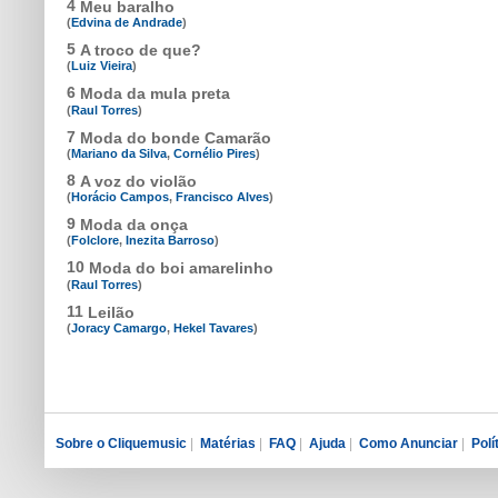
4
Meu baralho
(
Edvina de Andrade
)
5
A troco de que?
(
Luiz Vieira
)
6
Moda da mula preta
(
Raul Torres
)
7
Moda do bonde Camarão
(
Mariano da Silva
,
Cornélio Pires
)
8
A voz do violão
(
Horácio Campos
,
Francisco Alves
)
9
Moda da onça
(
Folclore
,
Inezita Barroso
)
10
Moda do boi amarelinho
(
Raul Torres
)
11
Leilão
(
Joracy Camargo
,
Hekel Tavares
)
Sobre o Cliquemusic
|
Matérias
|
FAQ
|
Ajuda
|
Como Anunciar
|
Polí