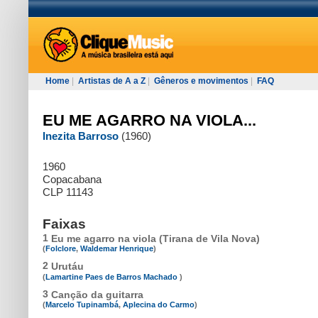
Home
|
Artistas de A a Z
|
Gêneros e movimentos
|
FAQ
EU ME AGARRO NA VIOLA...
Inezita Barroso
(1960)
1960
Copacabana
CLP 11143
Faixas
1
Eu me agarro na viola (Tirana de Vila Nova)
(
Folclore
,
Waldemar Henrique
)
2
Urutáu
(
Lamartine Paes de Barros Machado
)
3
Canção da guitarra
(
Marcelo Tupinambá
,
Aplecina do Carmo
)