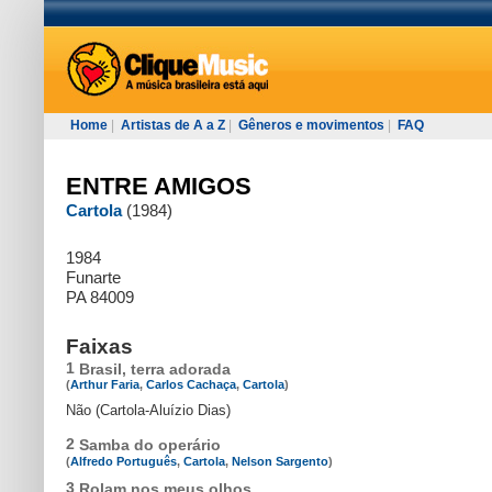
Home
|
Artistas de A a Z
|
Gêneros e movimentos
|
FAQ
ENTRE AMIGOS
Cartola
(1984)
1984
Funarte
PA 84009
Faixas
1
Brasil, terra adorada
(
Arthur Faria
,
Carlos Cachaça
,
Cartola
)
Não (Cartola-Aluízio Dias)
2
Samba do operário
(
Alfredo Português
,
Cartola
,
Nelson Sargento
)
3
Rolam nos meus olhos