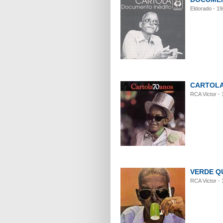
Eldorado - 1
CARTOLA
RCA Victor -
VERDE Q
RCA Victor -