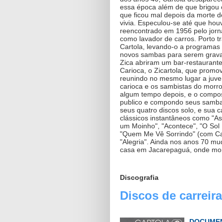
essa época além de que brigou
que ficou mal depois da morte 
vivia. Especulou-se até que houv
reencontrado em 1956 pelo jorna
como lavador de carros. Porto t
Cartola, levando-o a programas
novos sambas para serem grava
Zica abriram um bar-restaurant
Carioca, o Zicartola, que prom
reunindo no mesmo lugar a juv
carioca e os sambistas do morro
algum tempo depois, e o compo
publico e compondo seus samba
seus quatro discos solo, e sua 
clássicos instantâneos como "
um Moinho", "Acontece", "O Sol
"Quem Me Vê Sorrindo" (com Ca
"Alegria". Ainda nos anos 70 m
casa em Jacarepaguá, onde mor
Discografia
Discos de carreira
DOCUMEN