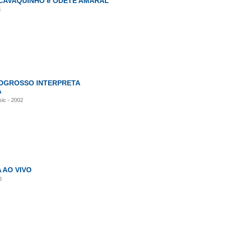
CAVAQUINHO e ODETE AMARAL
8
OGROSSO INTERPRETA
A
sic - 2002
 AO VIVO
0