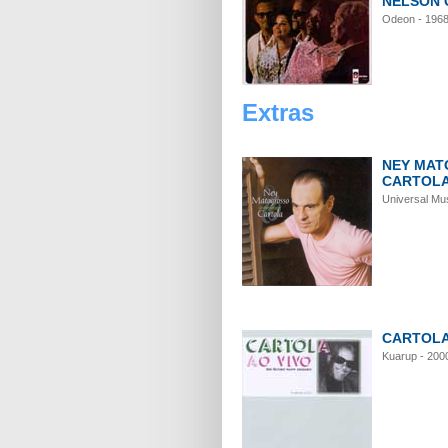
NELSON 
Odeon - 196
Extras
NEY MAT
CARTOL
Universal Mu
CARTOLA
Kuarup - 200