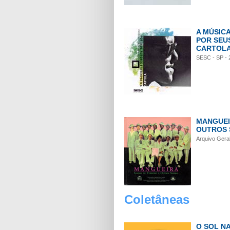
A MÚSIC
POR SEU
CARTOL
SESC - SP - 
MANGUEI
OUTROS
Arquivo Geral
Coletâneas
O SOL N