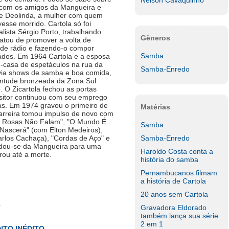
Nelson Cavaquinho
 com os amigos da Mangueira e
de Deolinda, a mulher com quem
esse morrido. Cartola só foi
lista Sérgio Porto, trabalhando
Gêneros
ratou de promover a volta de
 de rádio e fazendo-o compor
Samba
dos. Em 1964 Cartola e a esposa
e-casa de espetáculos na rua da
Samba-Enredo
ovia shows de samba e boa comida,
entude bronzeada da Zona Sul
. O Zicartola fechou as portas
sitor continuou com seu emprego
s. Em 1974 gravou o primeiro de
Matérias
carreira tomou impulso de novo com
As Rosas Não Falam", "O Mundo É
Samba
 Nascerá" (com Elton Medeiros),
rlos Cachaça), "Cordas de Aço" e
Samba-Enredo
udou-se da Mangueira para uma
Haroldo Costa conta a
ou até a morte.
história do samba
Pernambucanos filmam
a história de Cartola
20 anos sem Cartola
Gravadora Eldorado
também lança sua série
2 em 1
TO INÉDITO