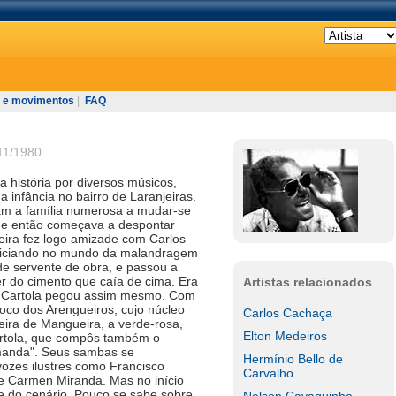
 e movimentos
|
FAQ
11/1980
 história por diversos músicos,
 infância no bairro de Laranjeiras.
ram a família numerosa a mudar-se
de então começava a despontar
ira fez logo amizade com Carlos
niciando no mundo da malandragem
e servente de obra, e passou a
r do cimento que caía de cima. Era
Artistas relacionados
o Cartola pegou assim mesmo. Com
oco dos Arengueiros, cujo núcleo
Carlos Cachaça
ira de Mangueira, a verde-rosa,
Elton Medeiros
artola, que compôs também o
manda". Seus sambas se
Hermínio Bello de
ozes ilustres como Francisco
Carvalho
s e Carmen Miranda. Mas no início
e do cenário. Pouco se sabe sobre