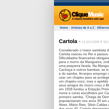
Home
|
Artistas de A a Z
|
Gêneros
Cartola
11/10/1908
30/
Considerado o maior sambista da
Cartola nasceu no Rio e passou a
Dificuldades financeiras obriga
para o morro da Mangueira, on
uma pequena favela. Na Mangue
Cachaça e outros bambas, se i
e do samba. Arranjou emprego d
usar um chapéu para se protege
um chapéu-coco, mas o apelid
seus amigos do morro criou o Bl
em 1928 fundou a Estação Prime
nome e cores escolhidos por C
primeiro samba, "Chega de De
popularizaram nos anos 30 em v
Alves, Mário Reis, Silvio Calda
dos anos 40, Cartola desaparec