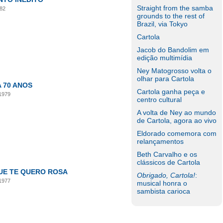
Straight from the samba
982
grounds to the rest of
Brazil, via Tokyo
Cartola
Jacob do Bandolim em
edição multimídia
Ney Matogrosso volta o
olhar para Cartola
 70 ANOS
Cartola ganha peça e
 1979
centro cultural
A volta de Ney ao mundo
de Cartola, agora ao vivo
Eldorado comemora com
relançamentos
Beth Carvalho e os
clássicos de Cartola
UE TE QUERO ROSA
Obrigado, Cartola!
:
 1977
musical honra o
sambista carioca