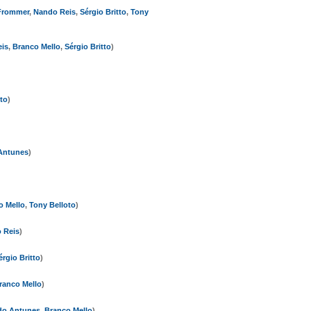
Frommer
,
Nando Reis
,
Sérgio Britto
,
Tony
is
,
Branco Mello
,
Sérgio Britto
)
to
)
Antunes
)
o Mello
,
Tony Belloto
)
 Reis
)
érgio Britto
)
ranco Mello
)
do Antunes
,
Branco Mello
)