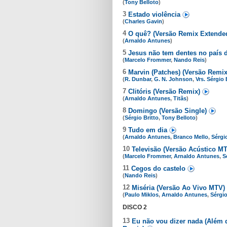
(
Tony Belloto
)
3
Estado violência
(
Charles Gavin
)
4
O quê? (Versão Remix Extende
(
Arnaldo Antunes
)
5
Jesus não tem dentes no país
(
Marcelo Frommer
,
Nando Reis
)
6
Marvin (Patches) (Versão Remi
(
R. Dunbar
,
G. N. Johnson
,
Vrs. Sérgio
7
Clitóris (Versão Remix)
(
Arnaldo Antunes
,
Titãs
)
8
Domingo (Versão Single)
(
Sérgio Britto
,
Tony Belloto
)
9
Tudo em dia
(
Arnaldo Antunes
,
Branco Mello
,
Sérgio
10
Televisão (Versão Acústico M
(
Marcelo Frommer
,
Arnaldo Antunes
,
S
11
Cegos do castelo
(
Nando Reis
)
12
Miséria (Versão Ao Vivo MTV)
(
Paulo Miklos
,
Arnaldo Antunes
,
Sérgio
DISCO 2
13
Eu não vou dizer nada (Além 