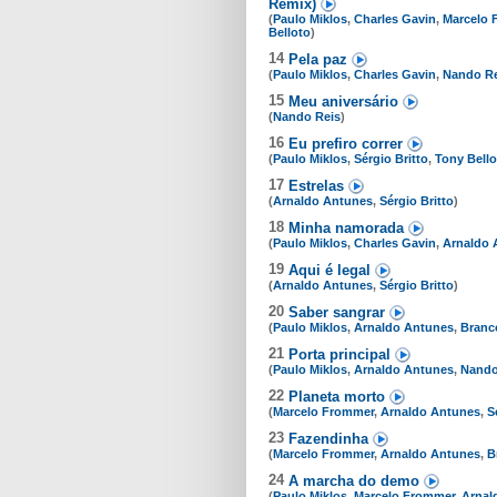
Remix)
(
Paulo Miklos
,
Charles Gavin
,
Marcelo 
Belloto
)
14
Pela paz
(
Paulo Miklos
,
Charles Gavin
,
Nando Re
15
Meu aniversário
(
Nando Reis
)
16
Eu prefiro correr
(
Paulo Miklos
,
Sérgio Britto
,
Tony Bello
17
Estrelas
(
Arnaldo Antunes
,
Sérgio Britto
)
18
Minha namorada
(
Paulo Miklos
,
Charles Gavin
,
Arnaldo 
19
Aqui é legal
(
Arnaldo Antunes
,
Sérgio Britto
)
20
Saber sangrar
(
Paulo Miklos
,
Arnaldo Antunes
,
Branc
21
Porta principal
(
Paulo Miklos
,
Arnaldo Antunes
,
Nando
22
Planeta morto
(
Marcelo Frommer
,
Arnaldo Antunes
,
S
23
Fazendinha
(
Marcelo Frommer
,
Arnaldo Antunes
,
B
24
A marcha do demo
(
Paulo Miklos
,
Marcelo Frommer
,
Arnal