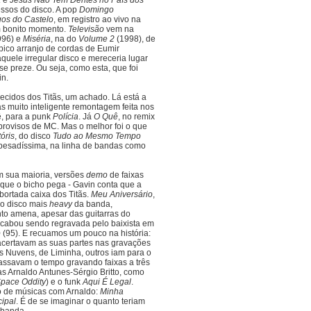
a
e
Jesus Não Tem Dentes no País dos
essos do disco. A pop
Domingo
os do Castelo
, em registro ao vivo na
m bonito momento.
Televisão
vem na
996) e
Miséria
, na do
Volume 2
(1998), de
pico arranjo de cordas de Eumir
quele irregular disco e mereceria lugar
e preze. Ou seja, como esta, que foi
in.
cidos dos Titãs, um achado. Lá está a
as muito inteligente remontagem feita nos
, para a punk
Polícia
. Já
O Quê
, no remix
mprovisos de MC. Mas o melhor foi o que
tóris
, do disco
Tudo ao Mesmo Tempo
 e pesadíssima, na linha de bandas como
m sua maioria, versões
demo
de faixas
í que o bicho pega - Gavin conta que a
ortada caixa dos Titãs.
Meu Aniversário
,
no disco mais
heavy
da banda,
nto amena, apesar das guitarras do
Acabou sendo regravada pelo baixista em
o
(95). E recuamos um pouco na história:
acertavam as suas partes nas gravações
as Nuvens, de Liminha, outros iam para o
passavam o tempo gravando faixas a três
as Arnaldo Antunes-Sérgio Britto, como
pace Oddity
) e o funk
Aqui É Legal
.
 de músicas com Arnaldo:
Minha
cipal
. É de se imaginar o quanto teriam