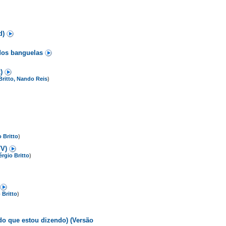
d)
 dos banguelas
x)
 Britto, Nando Reis
)
 Britto
)
TV)
érgio Britto
)
 Britto
)
do que estou dizendo) (Versão