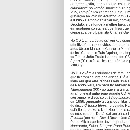
Cabeça Dinossauro, Estado Violênci
Banguelas
são, teoricamente, os suc
comparece na versão
single
e
Os Ceg
MTV, com público cantando junto - u
gravação ao vivo do
Acústico MTV
(1
estúdio - a empolgante versão, com é
Deodato, é de longe a melhor faixa da
em qualquer coletânea dos Titãs que s
compilada pelo baterista Charles Gav
No CD 1 ainda estão os remixes esque
primitiva (para os ouvidos de hoje) m
anos 80 por Marcello Mansur, o Memê
de Iraí Campos e Tuta Aquino, traz i
os Titãs e João Paulo fizeram com
Cli
Agora
(91) - a faixa ficou eletrônica
Ministry.
No CD 2 vêm as raridades de fato - e
que ficaram de fora dos discos. E é a
idéia era que elas recheassem uma ab
de Nando Reis, era para ter entrado 
Titanomaquia
(93) - só que era um ta
arranjo, e estranha para aquele CD. 
seu primeiro disco solo,
12 de Janeir
em 1989, enquanto alguns dos Titãs 
do disco
Õ Blesq Blom
, no estúdio N
estúdio de baixo, o Nas Neblinas, e 
ou mesmo dois. De lá, saíram parceri
Estrelas
(um meio David Bowie fase
S
Paulo Miklos também fez um punhado
Namorada
,
Saber Sangrar, Porta Prin