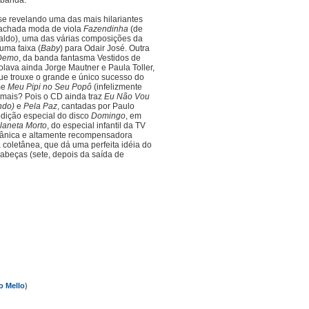
 banda.
 revelando uma das mais hilariantes
crachada moda de viola
Fazendinha
(de
aldo), uma das várias composições da
uma faixa (
Baby
) para Odair José. Outra
 Demo
, da banda fantasma Vestidos de
olava ainda Jorge Mautner e Paula Toller,
e trouxe o grande e único sucesso do
me
Meu Pipi no Seu Popô
(infelizmente
o mais? Pois o CD ainda traz
Eu Não Vou
ndo)
e
Pela Paz
, cantadas por Paulo
dição especial do disco
Domingo
, em
laneta Morto
, do especial infantil da TV
itânica e altamente recompensadora
 coletânea, que dá uma perfeita idéia do
cabeças (sete, depois da saída de
o Mello
)