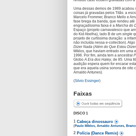
rendido caso fossem gravadas com a
Uma dessas demos de 1989 acabou se
coisas já gravadas pelos Titãs: a es
Marcelo Frommer, Branco Mello e Arn
fase brega da banda, que rendeu até 
engraçadíssima faixa é a
Marcha do
Espaço (projeto carnavalesco que arr
do Kid Abelha), lado B de um
single
qu
projeto de curtíssima duração: a infa
não incluída nessa e-collection). Alg
Dizer Nada (Além do Que Estou Dize
Miklos, que haviam entrado em uma e
1996. Por fim, ainda tem a ancestral
P
Globo
A Era dos Haley
, de 85. Uma t
audição espera quem for encarar esta
que era aquela usina sonora de oito 
Arnaldo Antunes).
(
Silvio Essinger
)
Faixas
DISCO 1
1
Cabeça dinossauro
(
Paulo Miklos
,
Arnaldo Antunes
,
Branc
2
Polícia (Dance Remix)