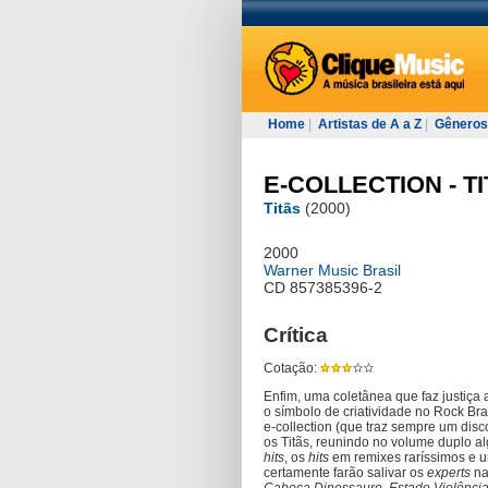
Home
|
Artistas de A a Z
|
Gêneros
E-COLLECTION - T
Titãs
(2000)
2000
Warner Music Brasil
CD 857385396-2
Crítica
Cotação:
Enfim, uma coletânea que faz justiça 
o símbolo de criatividade no Rock Bra
e-collection (que traz sempre um dis
os Titãs, reunindo no volume duplo 
hits
, os
hits
em remixes raríssimos e u
certamente farão salivar os
experts
na 