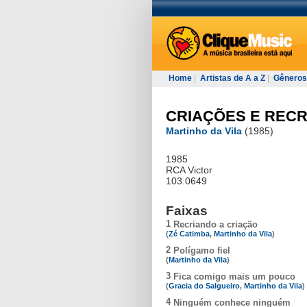
Home
|
Artistas de A a Z
|
Gêneros
CRIAÇÕES E REC
Martinho da Vila
(1985)
1985
RCA Victor
103.0649
Faixas
1
Recriando a criação
(
Zé Catimba
,
Martinho da Vila
)
2
Polígamo fiel
(
Martinho da Vila
)
3
Fica comigo mais um pouco
(
Gracia do Salgueiro
,
Martinho da Vila
)
4
Ninguém conhece ninguém