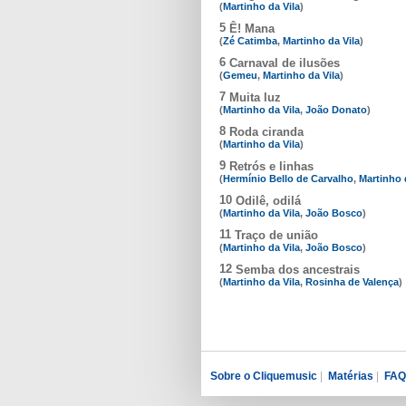
(
Martinho da Vila
)
5
Ê! Mana
(
Zé Catimba
,
Martinho da Vila
)
6
Carnaval de ilusões
(
Gemeu
,
Martinho da Vila
)
7
Muita luz
(
Martinho da Vila
,
João Donato
)
8
Roda ciranda
(
Martinho da Vila
)
9
Retrós e linhas
(
Hermínio Bello de Carvalho
,
Martinho 
10
Odilê, odilá
(
Martinho da Vila
,
João Bosco
)
11
Traço de união
(
Martinho da Vila
,
João Bosco
)
12
Semba dos ancestrais
(
Martinho da Vila
,
Rosinha de Valença
)
Sobre o Cliquemusic
|
Matérias
|
FAQ