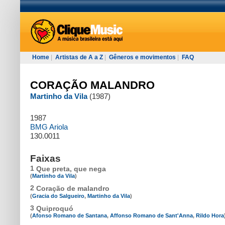
Home
|
Artistas de A a Z
|
Gêneros e movimentos
|
FAQ
CORAÇÃO MALANDRO
Martinho da Vila
(1987)
1987
BMG Ariola
130.0011
Faixas
1
Que preta, que nega
(
Martinho da Vila
)
2
Coração de malandro
(
Gracia do Salgueiro
,
Martinho da Vila
)
3
Quiproquó
(
Afonso Romano de Santana
,
Affonso Romano de Sant'Anna
,
Rildo Hora