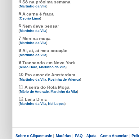
4
Só na próxima semana
(
Martinho da Vila
)
5
A carne é fraca
(
Ozorio Lima
)
6
Nem deve pensar
(
Martinho da Vila
)
7
Menina moça
(
Martinho da Vila
)
8
Ai, ai, ai meu coração
(
Martinho da Vila
)
9
Transando em Nova York
(
Rildo Hora
,
Martinho da Vila
)
10
Pro amor de Amsterdam
(
Martinho da Vila
,
Rosinha de Valença
)
11
A serra do Rola Moça
(
Mário de Andrade
,
Martinho da Vila
)
12
Leila Diniz
(
Martinho da Vila
,
Nei Lopes
)
Sobre o Cliquemusic
|
Matérias
|
FAQ
|
Ajuda
|
Como Anunciar
|
Polí