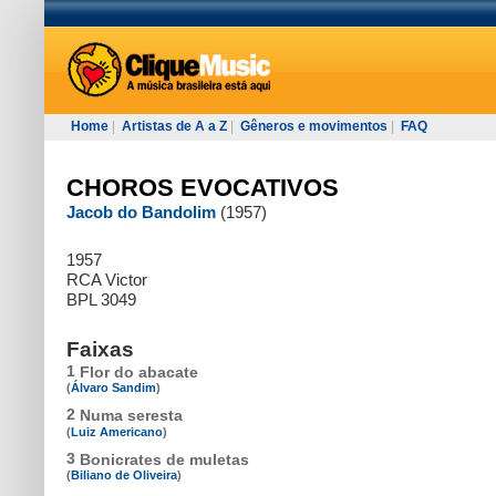
Home
|
Artistas de A a Z
|
Gêneros e movimentos
|
FAQ
CHOROS EVOCATIVOS
Jacob do Bandolim
(1957)
1957
RCA Victor
BPL 3049
Faixas
1
Flor do abacate
(
Álvaro Sandim
)
2
Numa seresta
(
Luiz Americano
)
3
Bonicrates de muletas
(
Biliano de Oliveira
)