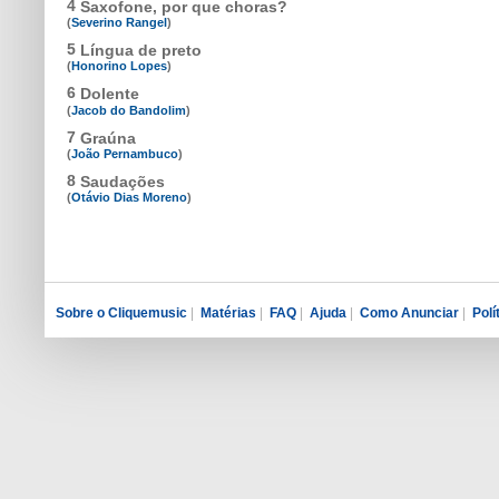
4
Saxofone, por que choras?
(
Severino Rangel
)
5
Língua de preto
(
Honorino Lopes
)
6
Dolente
(
Jacob do Bandolim
)
7
Graúna
(
João Pernambuco
)
8
Saudações
(
Otávio Dias Moreno
)
Sobre o Cliquemusic
|
Matérias
|
FAQ
|
Ajuda
|
Como Anunciar
|
Polí