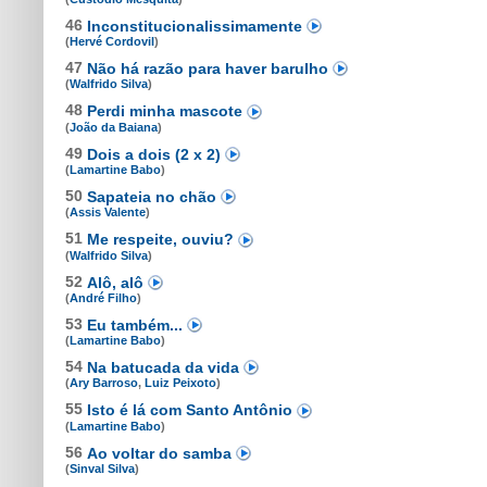
46
Inconstitucionalissimamente
(
Hervé Cordovil
)
47
Não há razão para haver barulho
(
Walfrido Silva
)
48
Perdi minha mascote
(
João da Baiana
)
49
Dois a dois (2 x 2)
(
Lamartine Babo
)
50
Sapateia no chão
(
Assis Valente
)
51
Me respeite, ouviu?
(
Walfrido Silva
)
52
Alô, alô
(
André Filho
)
53
Eu também...
(
Lamartine Babo
)
54
Na batucada da vida
(
Ary Barroso
,
Luiz Peixoto
)
55
Isto é lá com Santo Antônio
(
Lamartine Babo
)
56
Ao voltar do samba
(
Sinval Silva
)