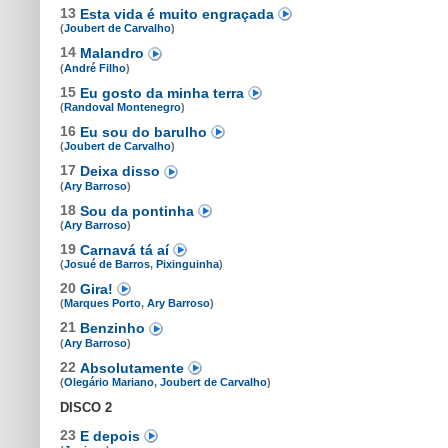
13
Esta vida é muito engraçada
(
Joubert de Carvalho
)
14
Malandro
(
André Filho
)
15
Eu gosto da minha terra
(
Randoval Montenegro
)
16
Eu sou do barulho
(
Joubert de Carvalho
)
17
Deixa disso
(
Ary Barroso
)
18
Sou da pontinha
(
Ary Barroso
)
19
Carnavá tá aí
(
Josué de Barros
,
Pixinguinha
)
20
Gira!
(
Marques Porto
,
Ary Barroso
)
21
Benzinho
(
Ary Barroso
)
22
Absolutamente
(
Olegário Mariano
,
Joubert de Carvalho
)
DISCO 2
23
E depois