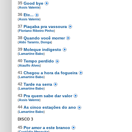
35
Good bye
(
Assis Valente
)
36
Etc...
(
Assis Valente
)
37
Piaçaba pra vassoura
(
Floriano Ribeiro Pinho
)
38
Quando você morrer
(
Aldo Taranto
,
Donga
)
39
Moleque indigesto
(
Lamartine Babo
)
40
Tempo perdido
(
Ataulfo Alves
)
41
Chegou a hora da fogueira
(
Lamartine Babo
)
42
Tarde na serra
(
Lamartine Babo
)
43
Pra quem sabe dar valor
(
Assis Valente
)
44
As cinco estações do ano
(
Lamartine Babo
)
DISCO 3
45
Por amor a este branco
(
Custódio Mesquita
)