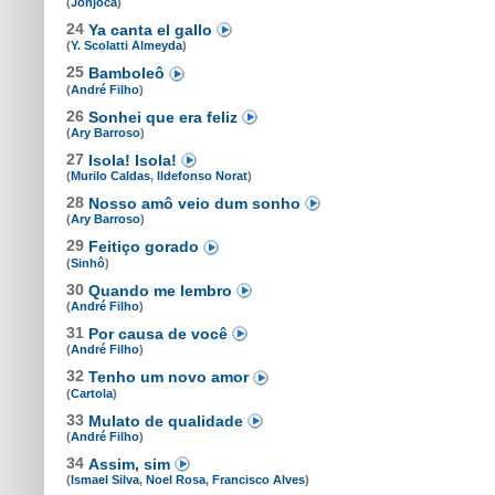
(
Jonjoca
)
24
Ya canta el gallo
(
Y. Scolatti Almeyda
)
25
Bamboleô
(
André Filho
)
26
Sonhei que era feliz
(
Ary Barroso
)
27
Isola! Isola!
(
Murilo Caldas
,
Ildefonso Norat
)
28
Nosso amô veio dum sonho
(
Ary Barroso
)
29
Feitiço gorado
(
Sinhô
)
30
Quando me lembro
(
André Filho
)
31
Por causa de você
(
André Filho
)
32
Tenho um novo amor
(
Cartola
)
33
Mulato de qualidade
(
André Filho
)
34
Assim, sim
(
Ismael Silva
,
Noel Rosa
,
Francisco Alves
)