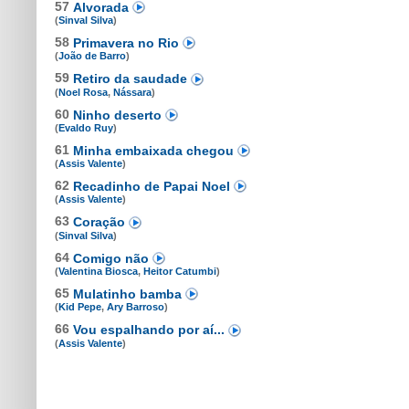
57
Alvorada
(
Sinval Silva
)
58
Primavera no Rio
(
João de Barro
)
59
Retiro da saudade
(
Noel Rosa
,
Nássara
)
60
Ninho deserto
(
Evaldo Ruy
)
61
Minha embaixada chegou
(
Assis Valente
)
62
Recadinho de Papai Noel
(
Assis Valente
)
63
Coração
(
Sinval Silva
)
64
Comigo não
(
Valentina Biosca
,
Heitor Catumbi
)
65
Mulatinho bamba
(
Kid Pepe
,
Ary Barroso
)
66
Vou espalhando por aí...
(
Assis Valente
)