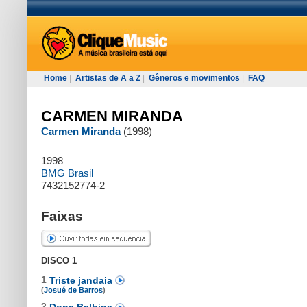
Home
|
Artistas de A a Z
|
Gêneros e movimentos
|
FAQ
CARMEN MIRANDA
Carmen Miranda
(1998)
1998
BMG Brasil
7432152774-2
Faixas
DISCO 1
1
Triste jandaia
(
Josué de Barros
)
2