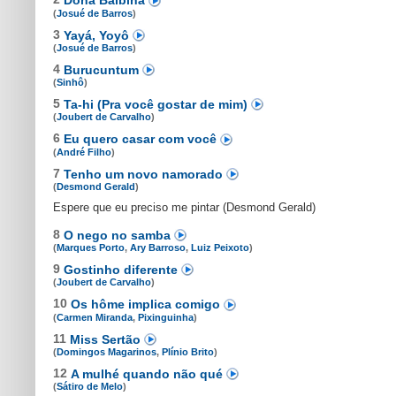
Dona Balbina
(
Josué de Barros
)
3
Yayá, Yoyô
(
Josué de Barros
)
4
Burucuntum
(
Sinhô
)
5
Ta-hi (Pra você gostar de mim)
(
Joubert de Carvalho
)
6
Eu quero casar com você
(
André Filho
)
7
Tenho um novo namorado
(
Desmond Gerald
)
Espere que eu preciso me pintar (Desmond Gerald)
8
O nego no samba
(
Marques Porto
,
Ary Barroso
,
Luiz Peixoto
)
9
Gostinho diferente
(
Joubert de Carvalho
)
10
Os hôme implica comigo
(
Carmen Miranda
,
Pixinguinha
)
11
Miss Sertão
(
Domingos Magarinos
,
Plínio Brito
)
12
A mulhé quando não qué
(
Sátiro de Melo
)