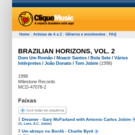
Home
|
Artistas de A a Z
|
Gêneros e movimentos
|
FAQ
BRAZILIAN HORIZONS, VOL. 2
Dom Um Romão
/
Moacir Santos
/
Bola Sete
/
Vários
Intérpretes
/
João Donato
/
Tom Jobim
(1998)
1998
Milestone Records
MCD-47078-2
Faixas
1
Dreamer - Gary McFarland with Antonio Carlos Jobim
(
G. Lees
,
A.C. Jobim
)
2
Um abraço no Bonfá - Charlie Byrd