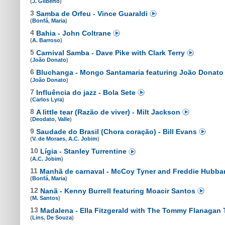
(
J. Gilberto
)
3
Samba de Orfeu - Vince Guaraldi
(
Bonfá
,
Maria
)
4
Bahia - John Coltrane
(
A. Barroso
)
5
Carnival Samba - Dave Pike with Clark Terry
(
João Donato
)
6
Bluchanga - Mongo Santamaria featuring João Donat
(
João Donato
)
7
Influência do jazz - Bola Sete
(
Carlos Lyra
)
8
A little tear (Razão de viver) - Milt Jackson
(
Deodato
,
Valle
)
9
Saudade do Brasil (Chora coração) - Bill Evans
(
V. de Moraes
,
A.C. Jobim
)
10
Lígia - Stanley Turrentine
(
A.C. Jobim
)
11
Manhã de carnaval - McCoy Tyner and Freddie Hubba
(
Bonfá
,
Maria
)
12
Nanã - Kenny Burrell featuring Moacir Santos
(
M. Santos
)
13
Madalena - Ella Fitzgerald with The Tommy Flanagan 
(
Lins
,
De Souza
)