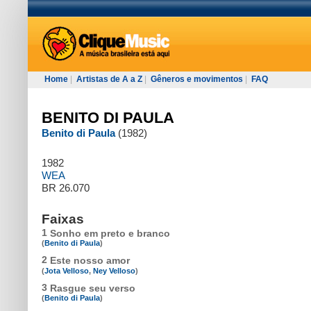
Home
|
Artistas de A a Z
|
Gêneros e movimentos
|
FAQ
BENITO DI PAULA
Benito di Paula
(1982)
1982
WEA
BR 26.070
Faixas
1
Sonho em preto e branco
(
Benito di Paula
)
2
Este nosso amor
(
Jota Velloso
,
Ney Velloso
)
3
Rasgue seu verso
(
Benito di Paula
)