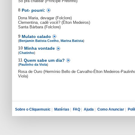
Só pra chatear (Príncipe Pretinho)
8
Pot- pourri:
Dona Maria, devagar (Folclore)
Clementina, cadê você? (Élton Medeiros)
Santa Bárbara (Folclore)
9
Mulato calado
(
Benjamin Batista Coelho
,
Marina Batista
)
10
Minha vontade
(
Chatinho
)
11
Quem sabe um dia?
(
Paulinho da Viola
)
Rosa de Ouro (Hermínio Bello de Carvalho-Élton Medeiros-Paulinh
Viola)
Sobre o Cliquemusic
|
Matérias
|
FAQ
|
Ajuda
|
Como Anunciar
|
Polí