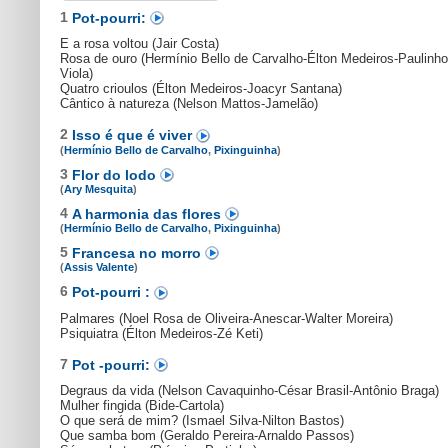
1
Pot-pourri:
E a rosa voltou (Jair Costa)
Rosa de ouro (Hermínio Bello de Carvalho-Élton Medeiros-Paulinho
Viola)
Quatro crioulos (Élton Medeiros-Joacyr Santana)
Cântico à natureza (Nelson Mattos-Jamelão)
2
Isso é que é viver
(
Hermínio Bello de Carvalho
,
Pixinguinha
)
3
Flor do lodo
(
Ary Mesquita
)
4
A harmonia das flores
(
Hermínio Bello de Carvalho
,
Pixinguinha
)
5
Francesa no morro
(
Assis Valente
)
6
Pot-pourri :
Palmares (Noel Rosa de Oliveira-Anescar-Walter Moreira)
Psiquiatra (Élton Medeiros-Zé Keti)
7
Pot -pourri:
Degraus da vida (Nelson Cavaquinho-César Brasil-Antônio Braga)
Mulher fingida (Bide-Cartola)
O que será de mim? (Ismael Silva-Nilton Bastos)
Que samba bom (Geraldo Pereira-Arnaldo Passos)