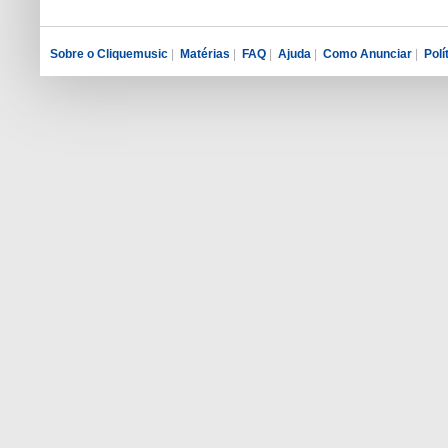
Sobre o Cliquemusic
|
Matérias
|
FAQ
|
Ajuda
|
Como Anunciar
|
Polí